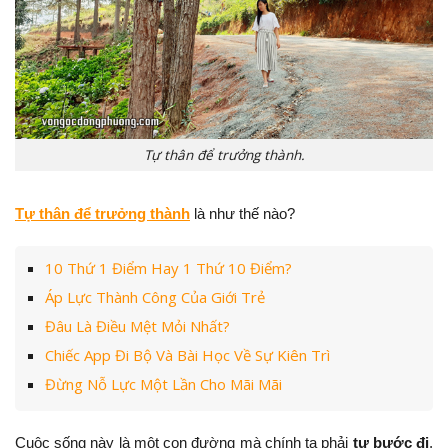
Tự thân để trưởng thành.
Tự thân để trưởng thành
là như thế nào?
10 Thứ 1 Điểm Hay 1 Thứ 10 Điểm?
Áp Lực Thành Công Của Giới Trẻ
Đâu Là Điều Mệt Mỏi Nhất?
Chiếc App Đi Bộ Và Bài Học Về Sự Kiên Trì
Đừng Nỗ Lực Một Lần Cho Mãi Mãi
Cuộc sống này là một con đường mà chính ta phải
tự bước đi
,