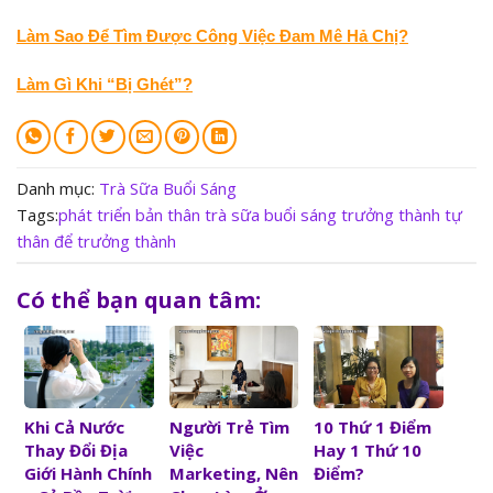
Làm Sao Để Tìm Được Công Việc Đam Mê Hả Chị?
Làm Gì Khi “Bị Ghét”?
Danh mục:
Trà Sữa Buổi Sáng
Tags:
phát triển bản thân
trà sữa buổi sáng
trưởng thành
tự
thân để trưởng thành
Có thể bạn quan tâm:
Người Trẻ Tìm
10 Thứ 1 Điểm
Khi Cả Nước
Việc
Hay 1 Thứ 10
Thay Đổi Địa
Marketing, Nên
Điểm?
Giới Hành Chính