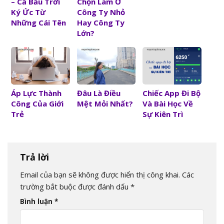
Chọn Làm Ở
– Cả Bầu Trời
Công Ty Nhỏ
Ký Ức Từ
Hay Công Ty
Những Cái Tên
Lớn?
Áp Lực Thành
Đâu Là Điều
Chiếc App Đi Bộ
Công Của Giới
Mệt Mỏi Nhất?
Và Bài Học Về
Trẻ
Sự Kiên Trì
Trả lời
Email của bạn sẽ không được hiển thị công khai.
Các
trường bắt buộc được đánh dấu
*
Bình luận
*