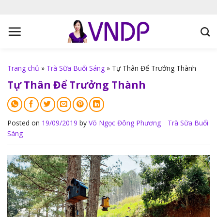
S
k
i
p
t
o
Trang chủ
»
Trà Sữa Buổi Sáng
»
Tự Thân Để Trưởng Thành
c
Tự Thân Để Trưởng Thành
o
n
t
e
Posted on
19/09/2019
by
Võ Ngọc Đông Phương
Trà Sữa Buổi
n
Sáng
t