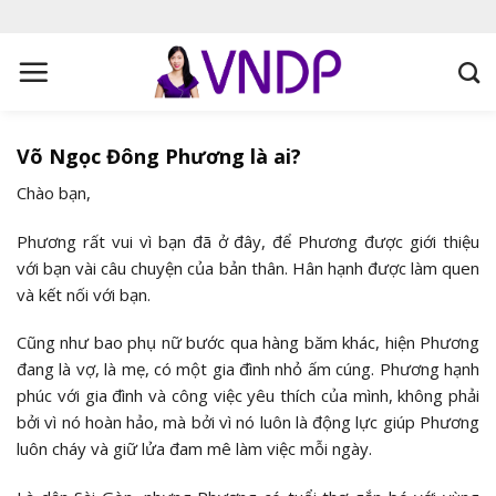
S
k
i
p
t
o
Võ Ngọc Đông Phương là ai?
c
Chào bạn,
o
n
Phương rất vui vì bạn đã ở đây, để Phương được giới thiệu
t
với bạn vài câu chuyện của bản thân. Hân hạnh được làm quen
e
và kết nối với bạn.
n
t
Cũng như bao phụ nữ bước qua hàng băm khác, hiện Phương
đang là vợ, là mẹ, có một gia đình nhỏ ấm cúng. Phương hạnh
phúc với gia đình và công việc yêu thích của mình, không phải
bởi vì nó hoàn hảo, mà bởi vì nó luôn là động lực giúp Phương
luôn cháy và giữ lửa đam mê làm việc mỗi ngày.