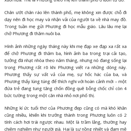
Chân ướt chân ráo lên thành phố, mẹ không xin được chỗ đi
dạy nên đi học may và nhận vải của người ta về nhà may đồ.
Trong tuần mẹ gửi Phương đi học mẫu giáo. Lâu lâu mẹ lại
chở Phương đi thăm nuôi ba.
Hình ảnh những ngày tháng này khi mẹ đạp xe đạp xa rất xa
để chở Phương đi thăm ba, hình ảnh ba trong trại cải tạo,
tưởng đã nhạt nhòa theo năm tháng, nhưng nó đang sống lại
trong Phương rất rõ khi Phương viết ra những dòng này.
Phương thấy sự vất vả của mẹ, sự hốc hác của ba, và
Phương thấy lúng túng để thích nghi với hoàn cảnh mới – một
đứa trẻ đang tung tăng chốn đồng quê bỗng chốc chỉ còn 4
bức tường trong một căn nhà nhỏ nơi phố thị.
Những kí ức tuổi thơ của Phương đẹp cũng có mà khó khăn
cũng nhiều, khiến khi trưởng thành trong Phương luôn có 2
tính cách hơi trái ngược nhau. Một là trầm lắng, thường hay
chiêm nghiệm như người già. Hai là sự nồng nhiệt và đam mê