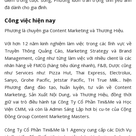
điểm trong cuộc sống, Phương luôn trân trọng tình yêu anh
đã dành cho gia đình.
Công việc hiện nay
Phương là chuyên gia Content Marketing và Thương Hiệu.
Với hơn 12 năm kinh nghiệm làm việc trong các lĩnh vực về
Truyền Thông Quảng Cáo, Marketing Strategy và Brand
Management, cũng như từng làm việc với nhiều client là các
nhãn hàng về FMCG (hàng tiêu dùng nhanh), F&B, Dược cũng
như Services như: Pizza Hut, Thai Express, Electrolux,
Sanyo, Grohe Pacific, Jetstar Pacific, TH True Milk… hiện
Phương đang đào tạo, huấn luyện, tư vấn về Content
Marketing, Sản Xuất Nội Dung, và Thương Hiệu, đồng thời
giữ vai trò điều hành tại Công Ty Cổ Phần Tini&Me và Học
Viện CMM, và còn là Admin Sáng Lập hơi bị cu-te của Cộng
Đồng Group Content Marketing Masters.
Công Ty Cổ Phần Tini&Me là 1 Agency cung cấp các Dịch Vụ