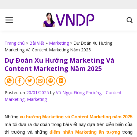
S
k
i
p
t
o
Trang chủ
»
Bài Viết
»
Marketing
»
Dự Đoán Xu Hướng
c
Marketing Và Content Marketing Năm 2025
o
Dự Đoán Xu Hướng Marketing Và
n
Content Marketing Năm 2025
t
e
n
t
Posted on
20/01/2025
by
Võ Ngọc Đông Phương
Content
Marketing
,
Marketing
Những
xu hướng Marketing và Content Marketing năm 2025
mà tôi đưa ra dự đoán trong bài viết này dựa trên diễn biến của
thị trường và những
điểm nhấn Marketing ấn tượng
trong