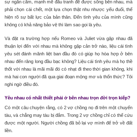
sự ngăn cấm, mạnh mẽ đấu tranh để được sống bên nhau, mà
phải chọn cái chết, một lựa chọn thật nhu nhược yếu đuối, thể
hiện rõ sự bất lực của bản thân. Đến tình yêu của mình cũng
không có khả năng bảo vệ thì làm sao gọi là yêu.
Và đặt ra trường hợp nếu Romeo và Juliet vừa gặp nhau đã
thuận lợi đến với nhau mà không gặp cản trở nào, liệu cái tình
yêu sét đánh mãnh liệt ban đầu đó có giúp họ hòa hợp ở bên
nhau đến răng long đầu bạc không? Liệu cái tình yêu mà họ thề
thốt với nhau là mãi mãi đó có nhạt đi theo thời gian không, khi
mà hai con người đã qua giai đoạn mộng mơ và thổn thức? Tôi
nghi ngờ điều đó.
Yêu nhau có nhất thiết phải ở bên nhau trọn đời trọn kiếp?
Có một câu chuyện rằng, có 2 vợ chồng nọ đi trên một chuyến
tàu, và chẳng may tàu bị đắm. Trong 2 vợ chồng chỉ có thể cứu
được một người. Người chồng đã bỏ lại vợ mình để trở về đất
liền.