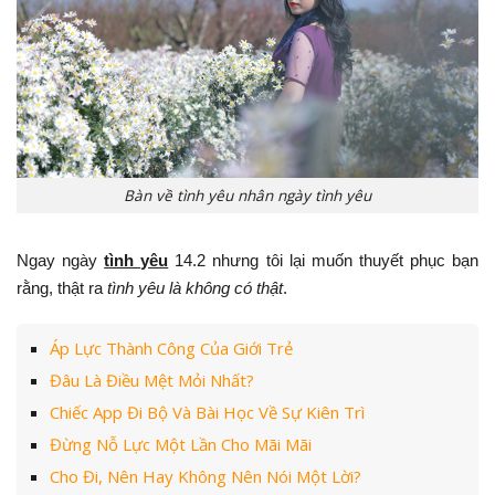
Bàn về tình yêu nhân ngày tình yêu
Ngay ngày
tình yêu
14.2 nhưng tôi lại muốn thuyết phục bạn
rằng, thật ra
tình yêu là không có thật
.
Áp Lực Thành Công Của Giới Trẻ
Đâu Là Điều Mệt Mỏi Nhất?
Chiếc App Đi Bộ Và Bài Học Về Sự Kiên Trì
Đừng Nỗ Lực Một Lần Cho Mãi Mãi
Cho Đi, Nên Hay Không Nên Nói Một Lời?