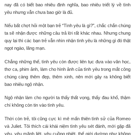
nay đã có biết bao nhiêu định nghĩa, bao nhiêu triết lý về tình
yêu nhưng vẫn chưa bao giờ là đủ.
Nếu bất chợt hỏi một bạn trẻ “Tình yêu là gì?”, chắc chắn chúng
ta sẽ nhận được những câu trả lời rất khác nhau. Nhưng chung
quy lại thì các bạn trẻ vẫn nhìn nhận tình yêu là những gì đó thật
ngọt ngào, lãng mạn
.
Chẳng những thế, tình yêu còn được liên tục đưa vào văn học,
thơ ca, phim ảnh, làm cho hình ảnh của tình yêu trong mắt công
chúng càng thêm đẹp, thêm xinh, nên mới gây ra không biết
bao nhiêu ngộ nhận.
Ngộ nhận làm cho người ta thấy thất vọng, thấy đau khổ, thậm
chí không còn tin vào tình yêu.
Thời còn trẻ, tôi cũng cực kì mê mẩn thiên tình sử của Romeo
và Juliet. Tôi thích cái khái niệm tình yêu sét đánh, mới gặp đã
yêu, yêu mãnh liệt, yêu cuồng nhiệt, thế giới dường như không