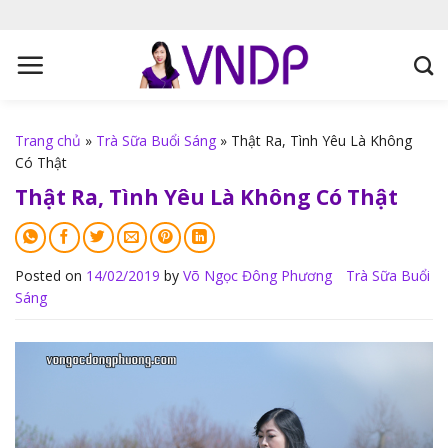
S
k
i
p
t
o
Trang chủ
»
Trà Sữa Buổi Sáng
»
Thật Ra, Tình Yêu Là Không
c
Có Thật
o
Thật Ra, Tình Yêu Là Không Có Thật
n
t
e
n
Posted on
14/02/2019
by
Võ Ngọc Đông Phương
Trà Sữa Buổi
Sáng
t