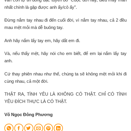
nhất chính là gặp được anh ấy/cô ấy”.
Đừng nắm tay nhau đi đến cuối đời, vì nắm tay nhau, cả 2 đều
mau mệt mỏi mà dễ buông tay.
Anh hãy nắm lấy tay em, hãy dắt em đi.
Và, nếu thấy mệt, hãy nói cho em biết, để em lại nắm lấy tay
anh.
Cứ thay phiên nhau như thế, chúng ta sẽ không mệt mỏi khi đi
cùng nhau, cả một đời.
THẬT RA, TÌNH YÊU LÀ KHÔNG CÓ THẬT. CHỈ CÓ TÌNH
YÊU ĐÍCH THỰC LÀ CÓ THẬT.
Võ Ngọc Đông Phương