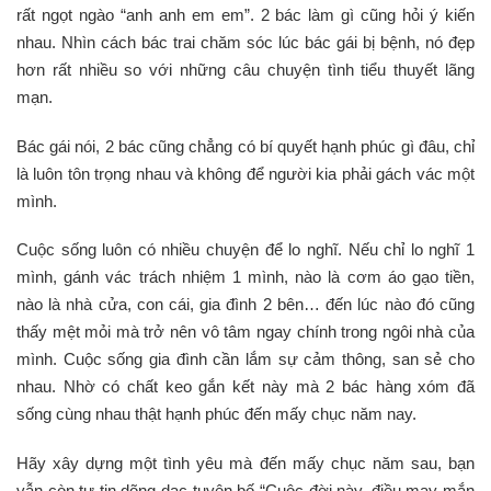
rất ngọt ngào “anh anh em em”. 2 bác làm gì cũng hỏi ý kiến
nhau. Nhìn cách bác trai chăm sóc lúc bác gái bị bệnh, nó đẹp
hơn rất nhiều so với những câu chuyện tình tiểu thuyết lãng
mạn.
Bác gái nói, 2 bác cũng chẳng có bí quyết hạnh phúc gì đâu, chỉ
là luôn tôn trọng nhau và không để người kia phải gách vác một
mình.
Cuộc sống luôn có nhiều chuyện để lo nghĩ. Nếu chỉ lo nghĩ 1
mình, gánh vác trách nhiệm 1 mình, nào là cơm áo gạo tiền,
nào là nhà cửa, con cái, gia đình 2 bên… đến lúc nào đó cũng
thấy mệt mỏi mà trở nên vô tâm ngay chính trong ngôi nhà của
mình. Cuộc sống gia đình cần lắm sự cảm thông, san sẻ cho
nhau. Nhờ có chất keo gắn kết này mà 2 bác hàng xóm đã
sống cùng nhau thật hạnh phúc đến mấy chục năm nay.
Hãy xây dựng một tình yêu mà đến mấy chục năm sau, bạn
vẫn còn tự tin dõng dạc tuyên bố “Cuộc đời này, điều may mắn