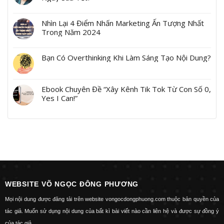
Nhìn Lại 4 Điểm Nhấn Marketing Ấn Tượng Nhất
Trong Năm 2024
Bạn Có Overthinking Khi Làm Sáng Tạo Nội Dung?
Ebook Chuyên Đề “Xây Kênh Tik Tok Từ Con Số 0,
Yes I Can!”
WEBSITE VÕ NGỌC ĐÔNG PHƯƠNG
Mọi nội dung được đăng tải trên website vongocdongphuong.com thuộc bản quyền của
tác giả. Muốn sử dụng nội dung của bất kì bài viết nào cần liên hệ và được sự đồng ý
của tác giả.