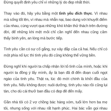
Đừng quyết định yêu chỉ vì những lý do đẹp nhất thời.
Thay vào đó, hãy yêu bằng một
tình yêu đích thực
. Vì nhau
mà sống tốt lên, vì nhau mà nhẫn nại, bao dung với khuyết điểm
của nhau, cùng vượt qua những khó khăn thử thách trên đường
đời, để những khi mệt mỏi chỉ cần nghĩ đến nhau cũng cảm
thấy bình yên, an lòng mà bước tiếp.
Tình yêu cần có sự cố gắng, sự xây đắp của cả hai. Nếu chỉ có
một phía nổ lực thì tình yêu đó cũng không thể vững bền.
Đừng nghĩ khi người ta chấp nhận lời tỏ tình của mình, hoặc khi
người ta đồng ý lấy mình, ấy là bạn đã đi đến đoạn cuối ngọt
ngào của tình yêu. Thật ra, lúc đó mới chính là khởi đầu của
tình yêu. Nếu không được nuôi dưỡng, tình yêu nào rồi cũng lụi
tàn, cho dù cái thưở ban đầu có đẹp đẽ đến mấy.
Gần nhà tôi có 2 vợ chồng bác hàng xóm, tuổi lớn hơn ba mẹ
tôi, nhưng sống với nhau rất hạnh phúc. Hai bác vẫn gọi nhau