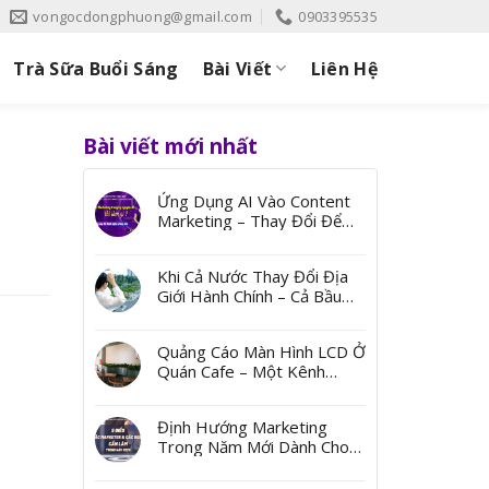
vongocdongphuong@gmail.com
0903395535
Trà Sữa Buổi Sáng
Bài Viết
Liên Hệ
Bài viết mới nhất
Ứng Dụng AI Vào Content
Marketing – Thay Đổi Để
Bứt Phá
Khi Cả Nước Thay Đổi Địa
Giới Hành Chính – Cả Bầu
Trời Ký Ức Từ Những Cái
Tên
Quảng Cáo Màn Hình LCD Ở
Quán Cafe – Một Kênh
Quảng Bá Đến Thị Trường
Ngách
Định Hướng Marketing
Trong Năm Mới Dành Cho
Các Marketer Và Các Boss