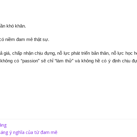
hần khó khăn.
 có niềm đam mê thật sự.
ả giá, chấp nhận chịu đựng, nỗ lực phát triển bản thân, nỗ lực học h
không có “passion” sẽ chỉ “làm thử” và không hề có ý định chịu đ
áng
sáng
ý nghĩa của từ đam mê