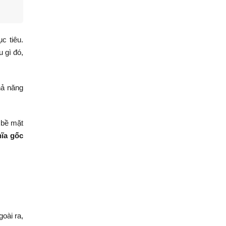
c tiêu.
u gì đó,
hả năng
 bề mặt
hĩa gốc
oài ra,