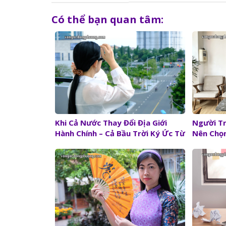
Có thể bạn quan tâm:
Người Tr
Khi Cả Nước Thay Đổi Địa Giới
Nên Chọ
Hành Chính – Cả Bầu Trời Ký Ức Từ
Công Ty
Những Cái Tên