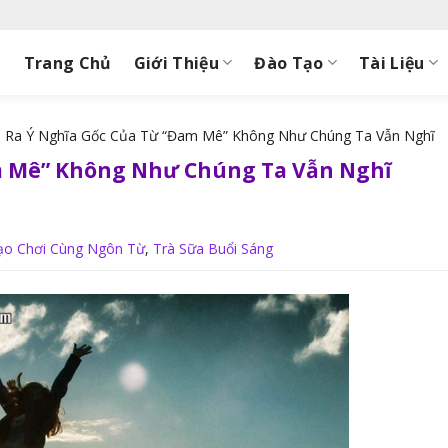
Trang Chủ
Giới Thiệu
Đào Tạo
Tài Liệu
 Ra Ý Nghĩa Gốc Của Từ “Đam Mê” Không Như Chúng Ta Vẫn Nghĩ
m Mê” Không Như Chúng Ta Vẫn Nghĩ
ạo Chơi Cùng Ngôn Từ
,
Trà Sữa Buổi Sáng