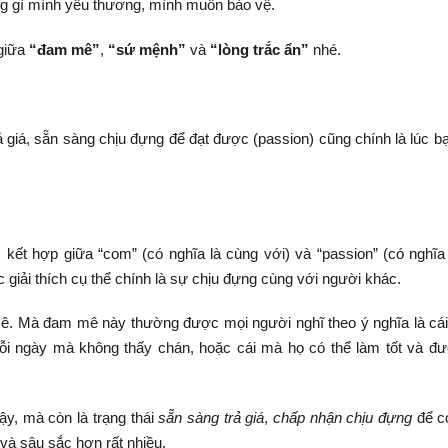
ững gì mình yêu thương, mình muốn bảo vệ.
 giữa
“đam mê”
,
“sứ mệnh”
và
“lòng trắc ẩn”
nhé.
 giá, sẵn sàng chịu đựng để đạt được (passion) cũng chính là lúc b
kết hợp giữa “com” (có nghĩa là cùng với) và “passion” (có nghĩa 
 giải thích cụ thể chính là sự chịu đựng cùng với người khác.
mê. Mà đam mê này thường được mọi người nghĩ theo ý nghĩa là cá
mỗi ngày mà không thấy chán, hoặc cái mà họ có thể làm tốt và đ
y, mà còn là trạng thái
sẵn sàng trả giá
,
chấp nhận chịu đựng
để c
và sâu sắc hơn rất nhiều.