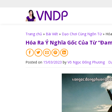
S
k
i
p
t
o
Trang chủ
»
Bài Viết
»
Dạo Chơi Cùng Ngôn Từ
»
Hóa
c
Hóa Ra Ý Nghĩa Gốc Của Từ “Đa
o
n
t
Posted on
15/03/2023
by
Võ Ngọc Đông Phương
D
e
n
t