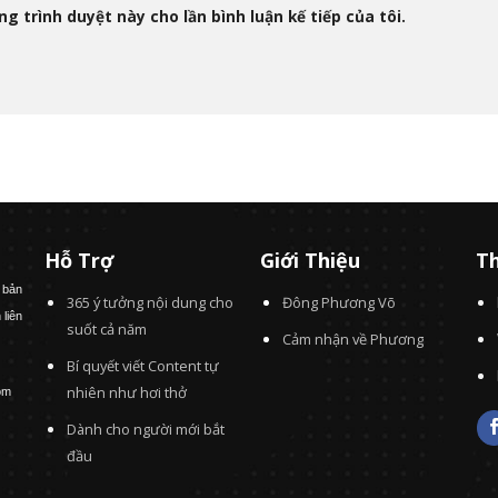
g trình duyệt này cho lần bình luận kế tiếp của tôi.
Hỗ Trợ
Giới Thiệu
Th
 bản
365 ý tưởng nội dung cho
Đông Phương Võ
 liên
suốt cả năm
Cảm nhận về Phương
Bí quyết viết Content tự
nhiên như hơi thở
om
Dành cho người mới bắt
đầu