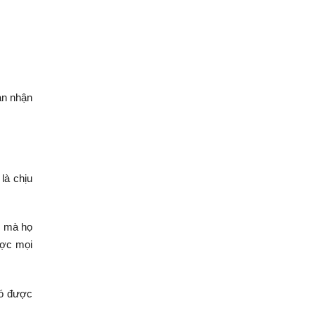
ạn nhận
là chịu
i mà họ
ược mọi
ó được