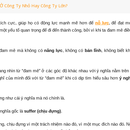
 Ở Công Ty Nhỏ Hay Công Ty Lớn?
 tích cực, giúp họ có động lực mạnh mẽ hơn để
nỗ lực
, để đạt mụ
một yếu tố quan trọng để đi đến thành công, bởi vì khi ta đam mê điề
ổi đam mê mà không có
năng lực
, không có
bản lĩnh
, không biết k
 đang nhìn từ “đam mê” ở các góc độ khác nhau với ý nghĩa nằm trên
ghĩ của mình đối với từ “đam mê” khi có dịp tìm hiểu sâu hơn
ý ng
g như cái ý nghĩa mà nó chính là.
 nghĩa gốc là
suffer (chịu đựng)
.
g, chịu đựng vì một trách nhiệm nào đó, vì một mục đích nào đó. Ng