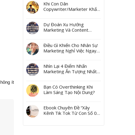
Khi Con Dân
Copywriter/Marketer Khấn
Thần Tài Mùng 10 Tháng
Giêng
Dự Đoán Xu Hướng
Marketing Và Content
Marketing Năm 2025
Điều Gì Khiến Cho Nhân Sự
Marketing Nghỉ Việc Ngay
Sau Tết?
Nhìn Lại 4 Điểm Nhấn
Marketing Ấn Tượng Nhất
Trong Năm 2024
hông ít
Bạn Có Overthinking Khi
Làm Sáng Tạo Nội Dung?
Ebook Chuyên Đề “Xây
Kênh Tik Tok Từ Con Số 0,
Yes I Can!”