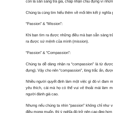
còn là sẵn sàng trả giá, chấp nhận chịu đựng vì nh
Chúng ta cùng tìm hiểu thêm về mối liên kết ý nghĩa
“Passion” & “Mission”:
Khi bạn tìm ra được những điều mà bạn sẵn sàng trả
ra được sứ mệnh của mình (mission).
“Passion” & “Compassion”:
Chúng ta dễ dàng nhận ra “compassion” là từ được 
đựng). Vậy cho nên “compassion”, lòng trắc ẩn, được
Nhiều người quyết định làm một việc gì đó vì đam 
yêu thích, cái mà họ có thể vui vẻ thoải mái làm 
người đánh giá cao.
Nhưng nếu chúng ta nhìn “passion” không chỉ như vậ
điều mong muốn, thì ý nghĩa đó trở nên cao đẹp hơn 