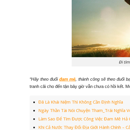
Đi tì
“Hãy theo đuổi
đam mê
, thành công sẽ theo đuổi b
tranh cãi cho đến tận bây giờ vẫn chưa có hồi kết. Mộ
Đã Là Khái Niệm Thì Không Cần Định Nghĩa
Ngày Thần Tài Nói Chuyện Tham_Trái Nghĩa Vớ
Làm Sao Để Tìm Được Công Việc Đam Mê Hả 
Khi Cả Nước Thay Đổi Địa Giới Hành Chính – 