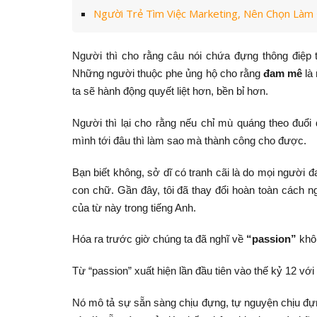
Người Trẻ Tìm Việc Marketing, Nên Chọn Làm
Người thì cho rằng câu nói chứa đựng thông điệp
Những người thuộc phe ủng hộ cho rằng
đam mê
là 
ta sẽ hành động quyết liệt hơn, bền bỉ hơn.
Người thì lại cho rằng nếu chỉ mù quáng theo đu
mình tới đâu thì làm sao mà thành công cho được.
Bạn biết không, sở dĩ có tranh cãi là do mọi người
con chữ. Gần đây, tôi đã thay đổi hoàn toàn cách n
của từ này trong tiếng Anh.
Hóa ra trước giờ chúng ta đã nghĩ về
“passion”
khôn
Từ “passion” xuất hiện lần đầu tiên vào thế kỷ 12 với
Nó mô tả sự sẵn sàng chịu đựng, tự nguyện chịu đựn