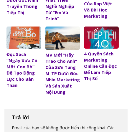
Của Rap Việt
Truyền Thông
Nghề Nghiệp
Và Bài Học
Tiếp Thị
Từ “Em Và
Marketing
Trịnh”
4 Quyển Sách
Đọc Sách
MV Mới “Hãy
Marketing
“Ngày Xưa Có
Trao Cho Anh”
Online Cần Đọc
Một Con Bò”
Của Sơn Tùng
Để Làm Tiếp
Để Tạo Động
M-TP Dưới Góc
Thị Số
Lực Cho Bản
Nhìn Marketing
Thân
Và Sản Xuất
Nội Dung
Trả lời
Email của bạn sẽ không được hiển thị công khai.
Các