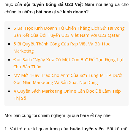
mục của
đội tuyển bóng đá U23 Việt Nam
nói riêng đã cho
chúng ta những
bài học
gì về
kinh doanh
?
5 Bài Học Kinh Doanh Từ Chiến Thắng Lịch Sử Tại Vòng
Bán Kết Của Đội Tuyển U23 Việt Nam Với U23 Qatar
5 Bí Quyết Thành Công Của Rap Việt Và Bài Học
Marketing
Đọc Sách “Ngày Xưa Có Một Con Bò” Để Tạo Động Lực
Cho Bản Thân
MV Mới “Hãy Trao Cho Anh” Của Sơn Tùng M-TP Dưới
Góc Nhìn Marketing Và Sản Xuất Nội Dung
4 Quyển Sách Marketing Online Cần Đọc Để Làm Tiếp
Thị Số
Mời bạn cùng tôi chiêm nghiệm lại qua bài viết này nhé.
1. Vai trò cực kì quan trọng của
huấn luyện viên
. Bất kể một