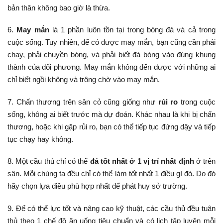
bản thân không bao giờ là thừa.
6.
May mắn
là 1 phần luôn tồn tại trong bóng đá và cả trong
cuộc sống. Tuy nhiên, để có được may mắn, bạn cũng cần phải
chạy, phải chuyền bóng, và phải biết đá bóng vào đúng khung
thành của đối phương. May mắn không đến được với những ai
chỉ biết ngồi không và trông chờ vào may mắn.
7. Chấn thương trên sân cỏ cũng giống như
rủi ro
trong cuộc
sống, không ai biết trước mà dự đoán. Khác nhau là khi bị chấn
thương, hoặc khi gặp rủi ro, bạn có thể tiếp tục đứng dậy và tiếp
tục chạy hay không.
8. Một cầu thủ chỉ có thể
đá tốt nhất ở 1 vị trí nhất định
ở trên
sân. Mỗi chúng ta đều chỉ có thể làm tốt nhất 1 điều gì đó. Do đó
hãy chọn lựa điều phù hợp nhất để phát huy sở trường.
9. Để có thể lực tốt và nâng cao kỹ thuật, các cầu thủ đều tuân
thủ theo 1 chế độ ăn uống tiêu chuẩn và có lịch tập luyện mỗi