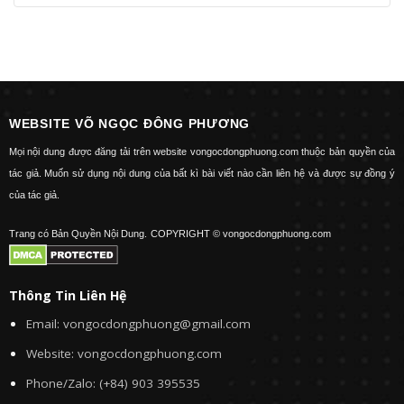
WEBSITE VÕ NGỌC ĐÔNG PHƯƠNG
Mọi nội dung được đăng tải trên website vongocdongphuong.com thuộc bản quyền của
tác giả. Muốn sử dụng nội dung của bất kì bài viết nào cần liên hệ và được sự đồng ý
của tác giả.
Trang có Bản Quyền Nội Dung.
COPYRIGHT © vongocdongphuong.com
Thông Tin Liên Hệ
Email: vongocdongphuong@gmail.com
Website: vongocdongphuong.com
Phone/Zalo: (+84) 903 395535