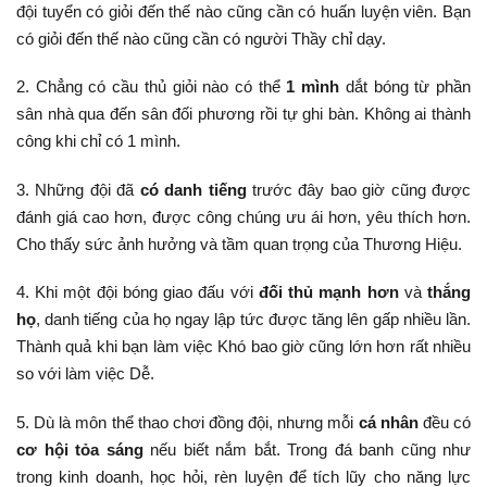
đội tuyển có giỏi đến thế nào cũng cần có huấn luyện viên. Bạn
có giỏi đến thế nào cũng cần có người Thầy chỉ dạy.
2. Chẳng có cầu thủ giỏi nào có thể
1 mình
dắt bóng từ phần
sân nhà qua đến sân đối phương rồi tự ghi bàn. Không ai thành
công khi chỉ có 1 mình.
3. Những đội đã
có danh tiếng
trước đây bao giờ cũng được
đánh giá cao hơn, được công chúng ưu ái hơn, yêu thích hơn.
Cho thấy sức ảnh hưởng và tầm quan trọng của Thương Hiệu.
4. Khi một đội bóng giao đấu với
đối thủ mạnh hơn
và
thắng
họ
, danh tiếng của họ ngay lập tức được tăng lên gấp nhiều lần.
Thành quả khi bạn làm việc Khó bao giờ cũng lớn hơn rất nhiều
so với làm việc Dễ.
5. Dù là môn thể thao chơi đồng đội, nhưng mỗi
cá nhân
đều có
cơ hội tỏa sáng
nếu biết nắm bắt. Trong đá banh cũng như
trong kinh doanh, học hỏi, rèn luyện để tích lũy cho năng lực