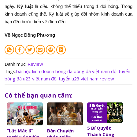
ngày.
Kỷ luật
là điều không thể thiếu trong 1 đội bóng. Trong
kinh doanh cũng thế. Kỷ luật sẽ giúp đội nhóm kinh doanh của
bạn đều bước tiến về đích đến.
Võ Ngọc Đông Phương
Danh mục:
Review
Tags:
bài học kinh doanh
bóng đá
bóng đá việt nam
đội tuyển
bóng đá u23 việt nam
đội tuyển u23 việt nam
review
Có thể bạn quan tâm:
5 Bí Quyết
“Lật Mặt 6”
Bàn Chuyện
Thành Công
Dưới Góc Nhìn
Phát Triển