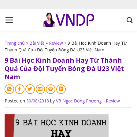
S
k
i
p
t
o
Trang chủ
»
Bài Viết
»
Review
»
9 Bài Học Kinh Doanh Hay Từ
c
Thành Quả Của Đội Tuyển Bóng Đá U23 Việt Nam
o
9 Bài Học Kinh Doanh Hay Từ Thành
n
Quả Của Đội Tuyển Bóng Đá U23 Việt
t
Nam
e
n
t
Posted on
30/08/2018
by
Võ Ngọc Đông Phương
Review