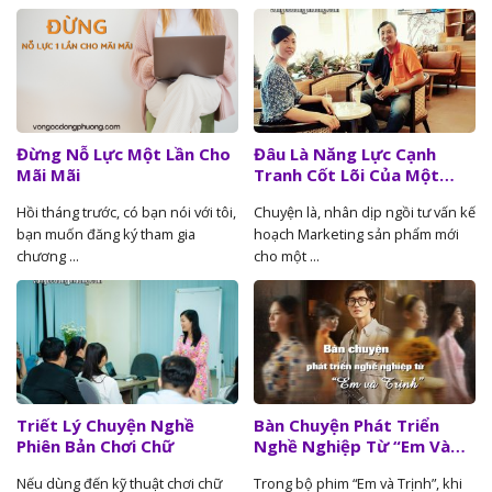
Đừng Nỗ Lực Một Lần Cho
Đâu Là Năng Lực Cạnh
Mãi Mãi
Tranh Cốt Lõi Của Một
Doanh Nghiệp?
Hồi tháng trước, có bạn nói với tôi,
Chuyện là, nhân dịp ngồi tư vấn kế
bạn muốn đăng ký tham gia
hoạch Marketing sản phẩm mới
chương ...
cho một ...
Triết Lý Chuyện Nghề
Bàn Chuyện Phát Triển
Phiên Bản Chơi Chữ
Nghề Nghiệp Từ “Em Và
Trịnh”
Nếu dùng đến kỹ thuật chơi chữ
Trong bộ phim “Em và Trịnh”, khi