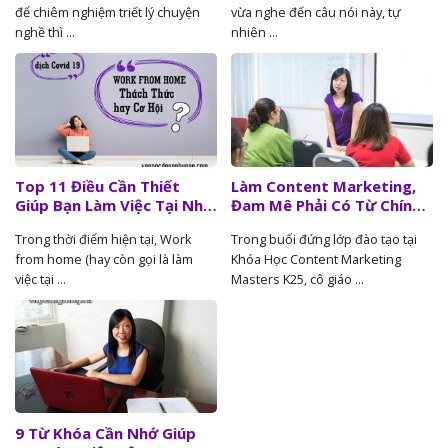
để chiêm nghiệm triết lý chuyện
vừa nghe đến câu nói này, tự
nghề thì ...
nhiên ...
Top 11 Điều Cần Thiết
Làm Content Marketing,
Giúp Bạn Làm Việc Tại Nhà
Đam Mê Phải Có Từ Chính
Hiệu Quả Mùa Dịch Covid-
Bên Trong Mình
Trong thời điểm hiện tại, Work
Trong buổi đứng lớp đào tạo tại
19
from home (hay còn gọi là làm
Khóa Học Content Marketing
việc tại ...
Masters K25, cô giáo ...
9 Từ Khóa Cần Nhớ Giúp