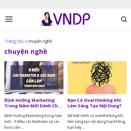
S
k
i
p
t
o
Trang chủ
»
chuyện nghề
c
chuyện nghề
o
n
t
e
n
t
Định Hướng Marketing
Bạn Có Overthinking Khi
Trong Năm Mới Dành Cho
Làm Sáng Tạo Nội Dung?
Các Marketer Và Các Boss
Định hướng Marketing trong năm
Để biết mình có overthinking khi
mới – 9 điều các Marketer và các
làm sáng tạo nội dung hay không,
boss cần ...
bạn hãy ...