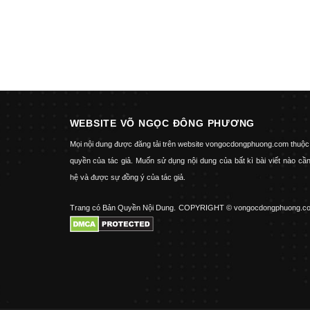
WEBSITE VÕ NGỌC ĐÔNG PHƯƠNG
Mọi nội dung được đăng tải trên website vongocdongphuong.com thuộc
quyền của tác giả. Muốn sử dụng nội dung của bất kì bài viết nào cần
hệ và được sự đồng ý của tác giả.
Trang có Bản Quyền Nội Dung.
COPYRIGHT © vongocdongphuong.c