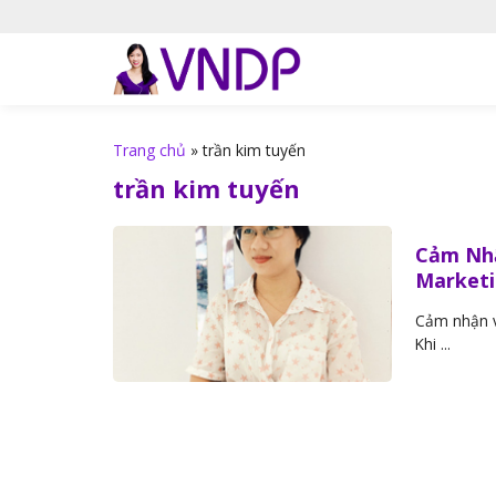
S
k
i
p
t
o
Trang chủ
»
trần kim tuyến
c
trần kim tuyến
o
n
t
Cảm Nhậ
Marketi
e
n
Cảm nhận v
t
Khi ...