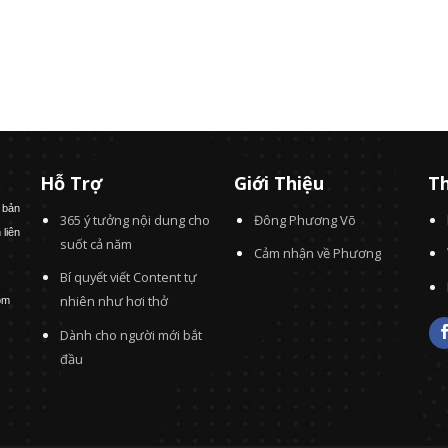
Hỗ Trợ
Giới Thiệu
Th
 bản
365 ý tưởng nội dung cho
Đông Phương Võ
 liên
suốt cả năm
Cảm nhận về Phương
Bí quyết viết Content tự
nhiên như hơi thở
om
Dành cho người mới bắt
đầu