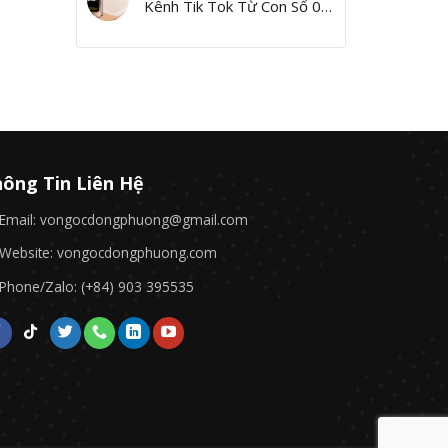
Kênh Tik Tok Từ Con Số 0,
Yes I Can!”
ông Tin Liên Hệ
Email: vongocdongphuong@gmail.com
Website: vongocdongphuong.com
Phone/Zalo: (+84) 903 395535