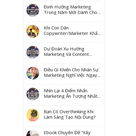
Ngách
Định Hướng Marketing
Trong Năm Mới Dành Cho
Các Marketer Và Các Boss
Khi Con Dân
Copywriter/Marketer Khấn
Thần Tài Mùng 10 Tháng
Giêng
Dự Đoán Xu Hướng
Marketing Và Content
Marketing Năm 2025
Điều Gì Khiến Cho Nhân Sự
Marketing Nghỉ Việc Ngay
Sau Tết?
Nhìn Lại 4 Điểm Nhấn
Marketing Ấn Tượng Nhất
Trong Năm 2024
Bạn Có Overthinking Khi
Làm Sáng Tạo Nội Dung?
Ebook Chuyên Đề “Xây