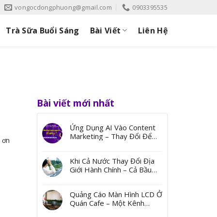
vongocdongphuong@gmail.com
0903395535
Trà Sữa Buổi Sáng
Bài Viết
Liên Hệ
Bài viết mới nhất
Ứng Dụng AI Vào Content
Marketing – Thay Đổi Để
 ơn
Bứt Phá
Khi Cả Nước Thay Đổi Địa
Giới Hành Chính – Cả Bầu
Trời Ký Ức Từ Những Cái
Tên
Quảng Cáo Màn Hình LCD Ở
Quán Cafe – Một Kênh
Quảng Bá Đến Thị Trường