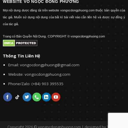
WEBSITE VÕ NGỌC ĐÔNG PHƯƠNG
Mọi nội dung được đăng tải trên website vongocdongphuong.com thuộc bản quyền của
tác giả. Muốn sử dụng nội dung của bất kì bài viết nào cần liên hệ và được sự đồng ý
của tác giả.
Trang có Bản Quyền Nội Dung.
COPYRIGHT © vongocdongphuong.com
Thông Tin Liên Hệ
Email: vongocdongphuong@gmail.com
Website: vongocdongphuong.com
Phone/Zalo: (+84) 903 395535
Copyright 2026 © vongocdongphuong.com | designed by Tini&Me