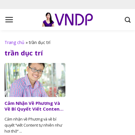
S
k
i
p
t
o
Trang chủ
»
trần dục trí
c
trần dục trí
o
n
t
e
n
t
Cảm Nhận Về Phương Và
Về Bí Quyết Viết Content
Tự Nhiên Như Hơi Thở Của
Cảm nhận về Phương và về bí
Trần Dục Trí, Founder
quyết “viết Content tự nhiên như
Công Ty Trần Luật
hơi thở” ...