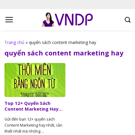
S
k
i
p
t
o
Trang chủ
»
quyển sách content marketing hay
c
quyển sách content marketing hay
o
n
t
e
n
t
Top 12+ Quyển Sách
Content Marketing Hay
Nhất, Cần Thiết Nhất
Gửi đến bạn 12+ quyển sách
Content Marketing hay nhất, cần
thiết nhất mà những ...