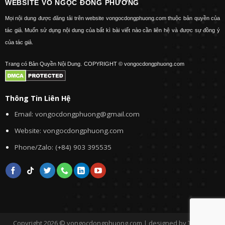
WEBSITE VÕ NGỌC ĐÔNG PHƯƠNG
Mọi nội dung được đăng tải trên website vongocdongphuong.com thuộc bản quyền của
tác giả. Muốn sử dụng nội dung của bất kì bài viết nào cần liên hệ và được sự đồng ý
của tác giả.
Trang có Bản Quyền Nội Dung.
COPYRIGHT © vongocdongphuong.com
Thông Tin Liên Hệ
Email: vongocdongphuong@gmail.com
Website: vongocdongphuong.com
Phone/Zalo: (+84) 903 395535
Copyright 2026 © vongocdongphuong.com | designed by Tini&Me