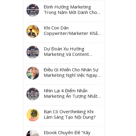
Ngách
Định Hướng Marketing
Trong Năm Mới Dành Cho
Các Marketer Và Các Boss
Khi Con Dân
Copywriter/Marketer Khấn
Thần Tài Mùng 10 Tháng
Giêng
Dự Đoán Xu Hướng
Marketing Và Content
Marketing Năm 2025
Điều Gì Khiến Cho Nhân Sự
Marketing Nghỉ Việc Ngay
Sau Tết?
Nhìn Lại 4 Điểm Nhấn
Marketing Ấn Tượng Nhất
Trong Năm 2024
Bạn Có Overthinking Khi
Làm Sáng Tạo Nội Dung?
Ebook Chuyên Đề “Xây