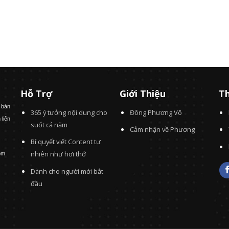
Hỗ Trợ
Giới Thiệu
Th
 bản
365 ý tưởng nội dung cho
Đông Phương Võ
 liên
suốt cả năm
Cảm nhận về Phương
Bí quyết viết Content tự
nhiên như hơi thở
om
Dành cho người mới bắt
đầu