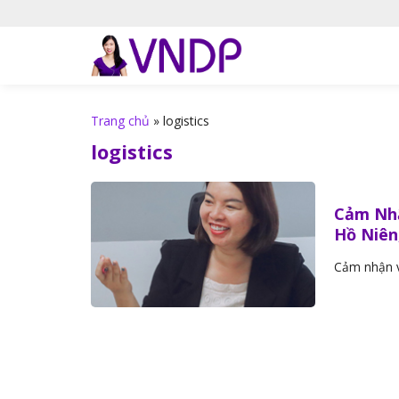
S
k
i
p
t
o
Trang chủ
»
logistics
c
logistics
o
n
t
Cảm Nhậ
e
Hồ Niên,
n
t
Cảm nhận về