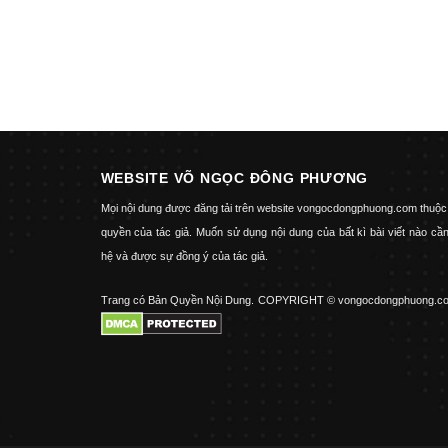
WEBSITE VÕ NGỌC ĐÔNG PHƯƠNG
Mọi nội dung được đăng tải trên website vongocdongphuong.com thuộc
quyền của tác giả. Muốn sử dụng nội dung của bất kì bài viết nào cần
hệ và được sự đồng ý của tác giả.
Trang có Bản Quyền Nội Dung.
COPYRIGHT © vongocdongphuong.c