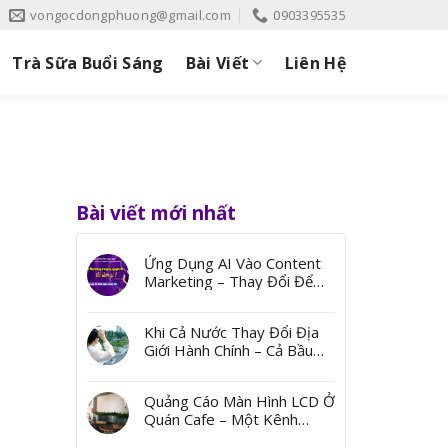
vongocdongphuong@gmail.com
0903395535
Trà Sữa Buổi Sáng
Bài Viết
Liên Hệ
Bài viết mới nhất
Ứng Dụng AI Vào Content
Marketing – Thay Đổi Để
Bứt Phá
Khi Cả Nước Thay Đổi Địa
Giới Hành Chính – Cả Bầu
Trời Ký Ức Từ Những Cái
Tên
Quảng Cáo Màn Hình LCD Ở
Quán Cafe – Một Kênh
Quảng Bá Đến Thị Trường