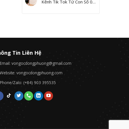
Kênh Tik Tok Từ Con Số 0,
Yes I Can!”
ông Tin Liên Hệ
Email: vongocdongphuong@gmail.com
Website: vongocdongphuong.com
Phone/Zalo: (+84) 903 395535