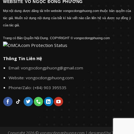
WEBSITE VÕ NGỌC ĐÔNG PHƯƠNG
Mọi nội dung được đăng tải trên website vongocdongphuong.com thuộc bản quyền của
tác giả. Muốn sử dụng nội dung của bất kì bài viết nào cần liên hệ và được sự đồng ý
của tác giả.
Trang có Bản Quyền Nội Dung.
COPYRIGHT © vongocdongphuong.com
Thông Tin Liên Hệ
Email: vongocdongphuong@gmail.com
Website: vongocdongphuong.com
Phone/Zalo: (+84) 903 395535
Copyright 2026 © vongocdongphuong.com | designed by Tini&Me