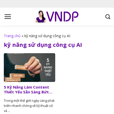
S
k
i
p
t
o
Trang chủ
»
kỹ năng sử dụng công cụ AI
c
kỹ năng sử dụng công cụ AI
o
n
t
e
n
t
5 Kỹ Năng Làm Content
Thiết Yếu Sẵn Sàng Bứt
Phá Trong Kỷ Nguyên Số
Trong một thế giới ngày càng phát
4.0
triển nhanh chóng về kỹ thuật số
và ...