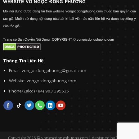
WEBSITE VÕ NGỌC ĐÔNG PHƯƠNG
Mọi nội dung được đăng tải trên website vongocdongphuong.com thuộc bản quyền của
tác giả. Muốn sử dụng nội dung của bất kì bài viết nào cần liên hệ và được sự đồng ý
của tác giả.
Trang có Bản Quyền Nội Dung.
COPYRIGHT © vongocdongphuong.com
Thông Tin Liên Hệ
Email: vongocdongphuong@gmail.com
Website: vongocdongphuong.com
Phone/Zalo: (+84) 903 395535
Copyright 2026 © vongocdongphuong.com | designed by Tini&Me