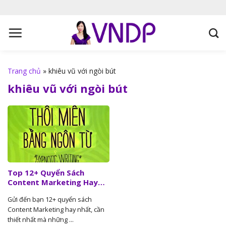
S
k
i
p
t
o
Trang chủ
»
khiêu vũ với ngòi bút
c
khiêu vũ với ngòi bút
o
n
t
e
n
t
Top 12+ Quyển Sách
Content Marketing Hay
Nhất, Cần Thiết Nhất
Gửi đến bạn 12+ quyển sách
Content Marketing hay nhất, cần
thiết nhất mà những ...