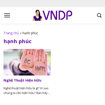
S
k
i
p
t
o
Trang chủ
»
hạnh phúc
c
hạnh phúc
o
n
t
e
n
t
Nghệ Thuật Hiện Hữu
Nghệ thuật hiện hữu là gì? Vì sao
chúng ta cần hiện hữu? Bạn hãy ...