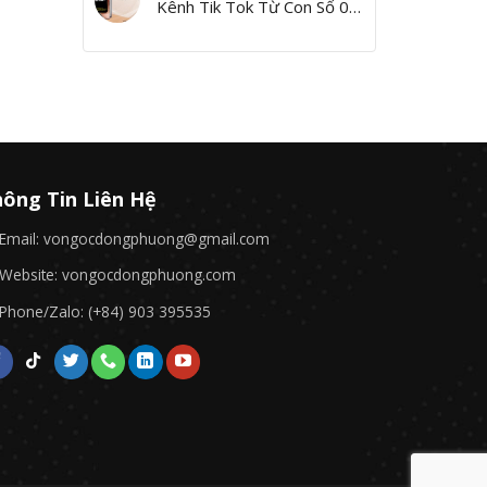
Kênh Tik Tok Từ Con Số 0,
Yes I Can!”
ông Tin Liên Hệ
Email: vongocdongphuong@gmail.com
Website: vongocdongphuong.com
Phone/Zalo: (+84) 903 395535