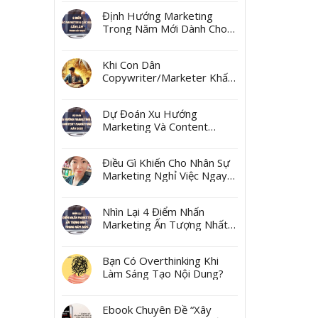
Ngách
Định Hướng Marketing
Trong Năm Mới Dành Cho
Các Marketer Và Các Boss
Khi Con Dân
Copywriter/Marketer Khấn
Thần Tài Mùng 10 Tháng
Giêng
Dự Đoán Xu Hướng
Marketing Và Content
Marketing Năm 2025
Điều Gì Khiến Cho Nhân Sự
Marketing Nghỉ Việc Ngay
Sau Tết?
Nhìn Lại 4 Điểm Nhấn
Marketing Ấn Tượng Nhất
Trong Năm 2024
Bạn Có Overthinking Khi
Làm Sáng Tạo Nội Dung?
Ebook Chuyên Đề “Xây