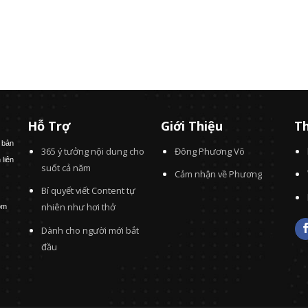
Hỗ Trợ
Giới Thiệu
Th
 bản
365 ý tưởng nội dung cho
Đông Phương Võ
 liên
suốt cả năm
Cảm nhận về Phương
Bí quyết viết Content tự
nhiên như hơi thở
om
Dành cho người mới bắt
đầu