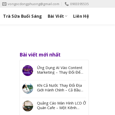
vongocdongphuong@gmail.com
0903395535
Trà Sữa Buổi Sáng
Bài Viết
Liên Hệ
Bài viết mới nhất
Ứng Dụng AI Vào Content
Marketing – Thay Đổi Để
Bứt Phá
Khi Cả Nước Thay Đổi Địa
Giới Hành Chính – Cả Bầu
Trời Ký Ức Từ Những Cái
Tên
Quảng Cáo Màn Hình LCD Ở
Quán Cafe – Một Kênh
Quảng Bá Đến Thị Trường