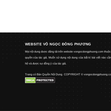
WEBSITE VÕ NGỌC ĐÔNG PHƯƠNG
Mọi nội dung được đăng tải trên website vongocdongphuong.com thuộc
quyền của tác giả. Muốn sử dụng nội dung của bất kì bài viết nào cần
hệ và được sự đồng ý của tác giả.
Trang có Bản Quyền Nội Dung.
COPYRIGHT © vongocdongphuong.c