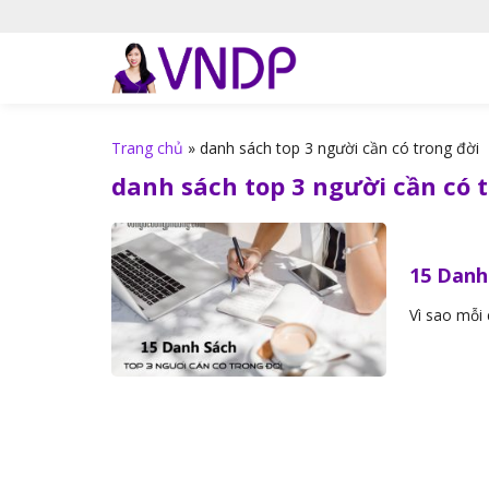
S
k
i
p
t
o
Trang chủ
»
danh sách top 3 người cần có trong đời
c
danh sách top 3 người cần có 
o
n
t
15 Danh
e
n
Vì sao mỗi 
t