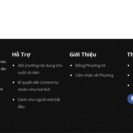
Hỗ Trợ
Giới Thiệu
Th
 bản
365 ý tưởng nội dung cho
Đông Phương Võ
 liên
suốt cả năm
Cảm nhận về Phương
Bí quyết viết Content tự
nhiên như hơi thở
om
Dành cho người mới bắt
đầu