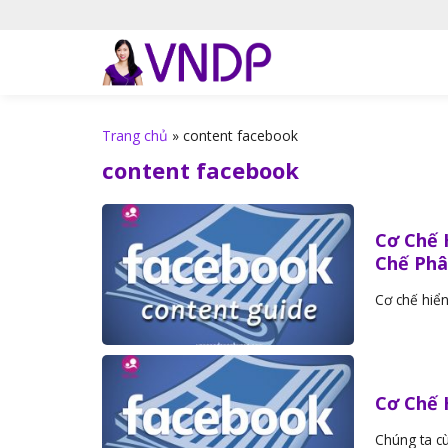
S
k
i
p
t
o
Trang chủ
»
content facebook
c
content facebook
o
n
t
Cơ Chế 
e
Chế Phâ
n
t
Cơ chế hiển
Cơ Chế 
Chúng ta cù