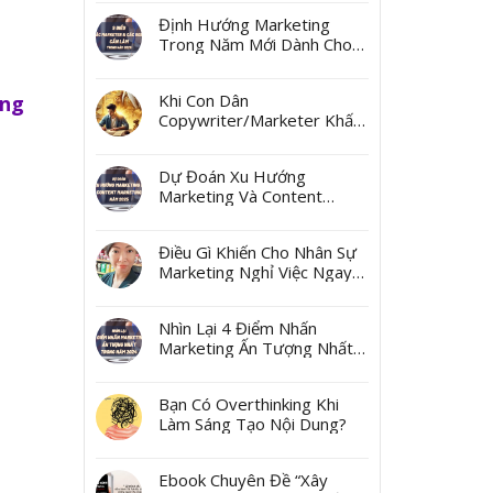
Ngách
Định Hướng Marketing
Trong Năm Mới Dành Cho
Các Marketer Và Các Boss
Khi Con Dân
ơng
Copywriter/Marketer Khấn
Thần Tài Mùng 10 Tháng
Giêng
Dự Đoán Xu Hướng
Marketing Và Content
Marketing Năm 2025
Điều Gì Khiến Cho Nhân Sự
Marketing Nghỉ Việc Ngay
Sau Tết?
Nhìn Lại 4 Điểm Nhấn
Marketing Ấn Tượng Nhất
Trong Năm 2024
Bạn Có Overthinking Khi
Làm Sáng Tạo Nội Dung?
Ebook Chuyên Đề “Xây