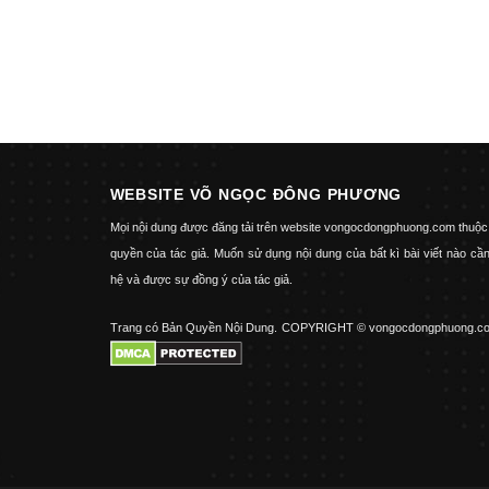
WEBSITE VÕ NGỌC ĐÔNG PHƯƠNG
Mọi nội dung được đăng tải trên website vongocdongphuong.com thuộc
quyền của tác giả. Muốn sử dụng nội dung của bất kì bài viết nào cần
hệ và được sự đồng ý của tác giả.
Trang có Bản Quyền Nội Dung.
COPYRIGHT © vongocdongphuong.c