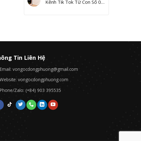
Kênh Tik Tok Từ Con Số 0,
Yes I Can!”
ông Tin Liên Hệ
Email: vongocdongphuong@gmail.com
Website: vongocdongphuong.com
Phone/Zalo: (+84) 903 395535