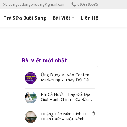
vongocdongphuong@gmail.com
0903395535
Trà Sữa Buổi Sáng
Bài Viết
Liên Hệ
Bài viết mới nhất
Ứng Dụng AI Vào Content
Marketing – Thay Đổi Để
Bứt Phá
Khi Cả Nước Thay Đổi Địa
Giới Hành Chính – Cả Bầu
Trời Ký Ức Từ Những Cái
Tên
Quảng Cáo Màn Hình LCD Ở
Quán Cafe – Một Kênh
Quảng Bá Đến Thị Trường