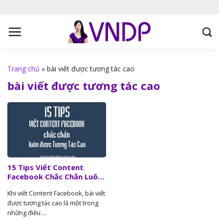
S
k
i
p
t
o
Trang chủ
»
bài viết được tương tác cao
c
bài viết được tương tác cao
o
n
t
e
n
t
15 Tips Viết Content
Facebook Chắc Chắn Luôn
Được Tương Tác Cao
Khi viết Content Facebook, bài viết
được tương tác cao là một trong
những điều ...