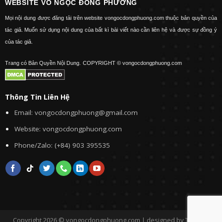
WEBSITE VÕ NGỌC ĐÔNG PHƯƠNG
Mọi nội dung được đăng tải trên website vongocdongphuong.com thuộc bản quyền của
tác giả. Muốn sử dụng nội dung của bất kì bài viết nào cần liên hệ và được sự đồng ý
của tác giả.
Trang có Bản Quyền Nội Dung.
COPYRIGHT © vongocdongphuong.com
Thông Tin Liên Hệ
Email: vongocdongphuong@gmail.com
Website: vongocdongphuong.com
Phone/Zalo: (+84) 903 395535
Copyright 2026 © vongocdongphuong.com | designed by Tini&Me