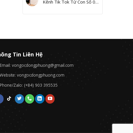
Kênh Tik Tok Từ Con Số 0,
Yes I Can!”
ông Tin Liên Hệ
Email: vongocdongphuong@gmail.com
Website: vongocdongphuong.com
Phone/Zalo: (+84) 903 395535