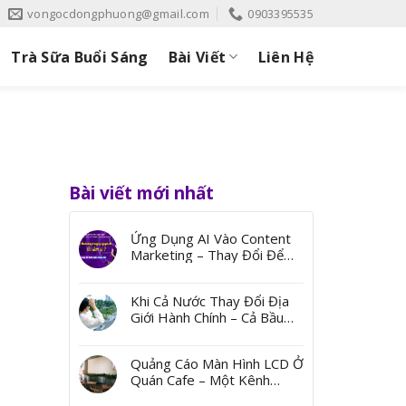
vongocdongphuong@gmail.com
0903395535
Trà Sữa Buổi Sáng
Bài Viết
Liên Hệ
Bài viết mới nhất
Ứng Dụng AI Vào Content
Marketing – Thay Đổi Để
Bứt Phá
Khi Cả Nước Thay Đổi Địa
Giới Hành Chính – Cả Bầu
Trời Ký Ức Từ Những Cái
Tên
Quảng Cáo Màn Hình LCD Ở
Quán Cafe – Một Kênh
Quảng Bá Đến Thị Trường