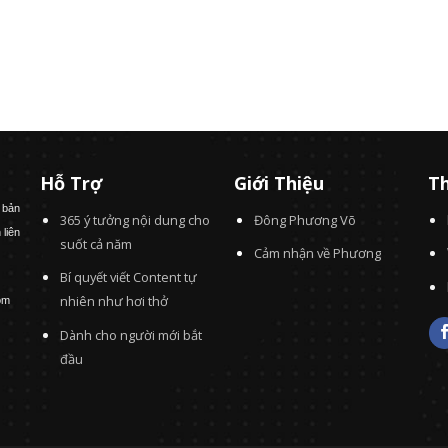
Hỗ Trợ
Giới Thiệu
Th
 bản
365 ý tưởng nội dung cho
Đông Phương Võ
 liên
suốt cả năm
Cảm nhận về Phương
Bí quyết viết Content tự
nhiên như hơi thở
om
Dành cho người mới bắt
đầu