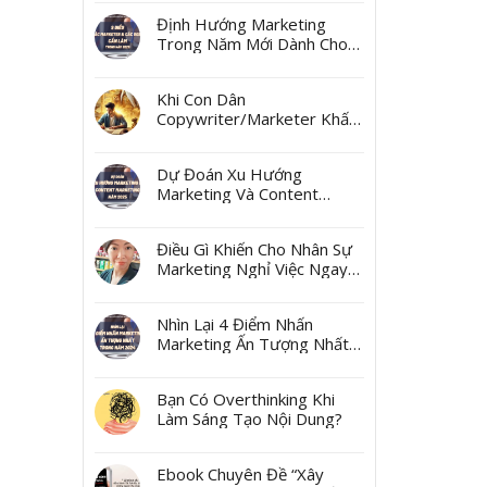
Ngách
Định Hướng Marketing
Trong Năm Mới Dành Cho
Các Marketer Và Các Boss
Khi Con Dân
Copywriter/Marketer Khấn
Thần Tài Mùng 10 Tháng
Giêng
Dự Đoán Xu Hướng
Marketing Và Content
Marketing Năm 2025
Điều Gì Khiến Cho Nhân Sự
Marketing Nghỉ Việc Ngay
Sau Tết?
Nhìn Lại 4 Điểm Nhấn
Marketing Ấn Tượng Nhất
Trong Năm 2024
Bạn Có Overthinking Khi
Làm Sáng Tạo Nội Dung?
Ebook Chuyên Đề “Xây