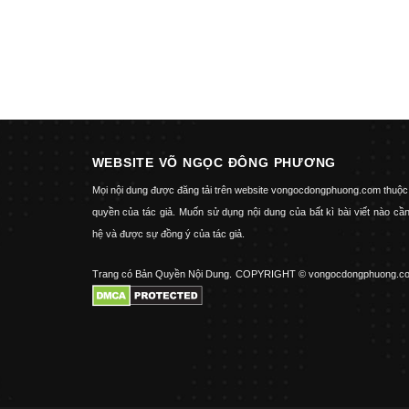
WEBSITE VÕ NGỌC ĐÔNG PHƯƠNG
Mọi nội dung được đăng tải trên website vongocdongphuong.com thuộc
quyền của tác giả. Muốn sử dụng nội dung của bất kì bài viết nào cần
hệ và được sự đồng ý của tác giả.
Trang có Bản Quyền Nội Dung.
COPYRIGHT © vongocdongphuong.c