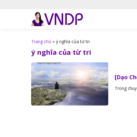
S
k
i
p
t
o
Trang chủ
»
ý nghĩa của từ tri
c
ý nghĩa của từ tri
o
n
t
[Dạo Ch
e
n
Trong chuyế
t