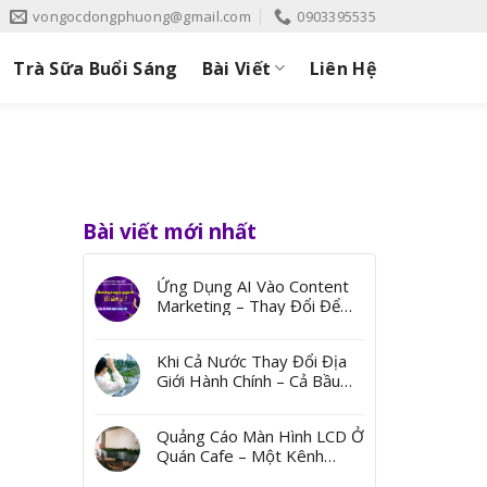
vongocdongphuong@gmail.com
0903395535
Trà Sữa Buổi Sáng
Bài Viết
Liên Hệ
Bài viết mới nhất
Ứng Dụng AI Vào Content
Marketing – Thay Đổi Để
Bứt Phá
Khi Cả Nước Thay Đổi Địa
Giới Hành Chính – Cả Bầu
Trời Ký Ức Từ Những Cái
Tên
Quảng Cáo Màn Hình LCD Ở
Quán Cafe – Một Kênh
Quảng Bá Đến Thị Trường