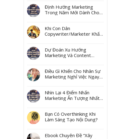
Ngách
Định Hướng Marketing
Trong Năm Mới Dành Cho
Các Marketer Và Các Boss
Khi Con Dân
Copywriter/Marketer Khấn
Thần Tài Mùng 10 Tháng
Giêng
Dự Đoán Xu Hướng
Marketing Và Content
Marketing Năm 2025
Điều Gì Khiến Cho Nhân Sự
Marketing Nghỉ Việc Ngay
Sau Tết?
Nhìn Lại 4 Điểm Nhấn
Marketing Ấn Tượng Nhất
Trong Năm 2024
Bạn Có Overthinking Khi
Làm Sáng Tạo Nội Dung?
Ebook Chuyên Đề “Xây