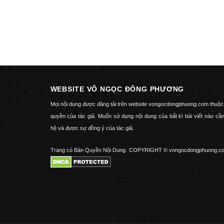
WEBSITE VÕ NGỌC ĐÔNG PHƯƠNG
Mọi nội dung được đăng tải trên website vongocdongphuong.com thuộc
quyền của tác giả. Muốn sử dụng nội dung của bất kì bài viết nào cần
hệ và được sự đồng ý của tác giả.
Trang có Bản Quyền Nội Dung.
COPYRIGHT © vongocdongphuong.c