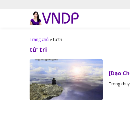
S
k
i
p
t
o
Trang chủ
»
từ tri
c
từ tri
o
n
t
[Dạo Ch
e
n
Trong chuyế
t