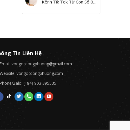
Kênh Tik Tok Từ Con Số 0,
Yes I Can!”
ông Tin Liên Hệ
Email: vongocdongphuong@gmail.com
Website: vongocdongphuong.com
Phone/Zalo: (+84) 903 395535