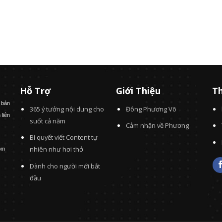
Hỗ Trợ
Giới Thiệu
Th
 bản
365 ý tưởng nội dung cho
Đông Phương Võ
 liên
suốt cả năm
Cảm nhận về Phương
Bí quyết viết Content tự
nhiên như hơi thở
om
Dành cho người mới bắt
đầu