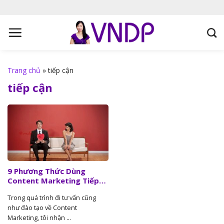
S
k
i
p
t
o
Trang chủ
»
tiếp cận
c
tiếp cận
o
n
t
e
n
t
9 Phương Thức Dùng
Content Marketing Tiếp
Cận Người Đọc Dễ Dàng
Trong quá trình đi tư vấn cũng
như đào tạo về Content
Marketing, tôi nhận ...