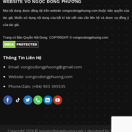
WEBSITE VÕ NGỌC ĐÔNG PHƯƠNG
Mọi nội dung được đăng tải trên website vongocdongphuong.com thuộc bản quyền của
tác giả. Muốn sử dụng nội dung của bất kì bài viết nào cần liên hệ và được sự đồng ý
của tác giả.
Trang có Bản Quyền Nội Dung.
COPYRIGHT © vongocdongphuong.com
Thông Tin Liên Hệ
Email: vongocdongphuong@gmail.com
Website: vongocdongphuong.com
Phone/Zalo: (+84) 903 395535
Copyright 2026 © vongocdongphuong.com | designed by Tini&Me