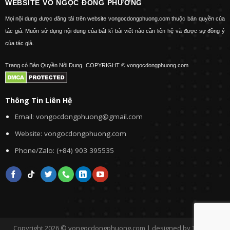
WEBSITE VÕ NGỌC ĐÔNG PHƯƠNG
Mọi nội dung được đăng tải trên website vongocdongphuong.com thuộc bản quyền của
tác giả. Muốn sử dụng nội dung của bất kì bài viết nào cần liên hệ và được sự đồng ý
của tác giả.
Trang có Bản Quyền Nội Dung.
COPYRIGHT © vongocdongphuong.com
Thông Tin Liên Hệ
Email: vongocdongphuong@gmail.com
Website: vongocdongphuong.com
Phone/Zalo: (+84) 903 395535
Copyright 2026 © vongocdongphuong.com | designed by Tini&Me