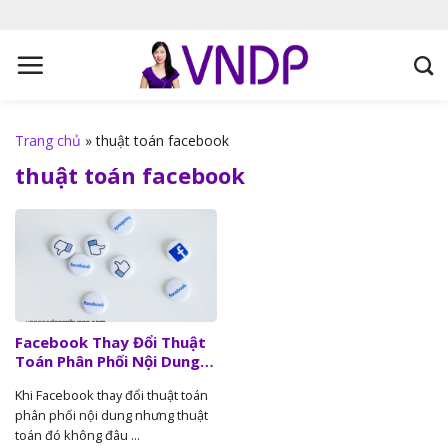
S
k
i
p
t
o
Trang chủ
»
thuật toán facebook
c
thuật toán facebook
o
n
t
e
n
t
Facebook Thay Đổi Thuật
Toán Phân Phối Nội Dung –
Cú Tự Nhận Sụt Giảm Vị
Khi Facebook thay đổi thuật toán
Thế
phân phối nội dung nhưng thuật
toán đó không đâu ...