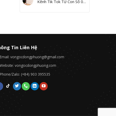
Kênh Tik Tok Từ Con Số 0,
Yes I Can!”
ông Tin Liên Hệ
Email: vongocdongphuong@gmail.com
Website: vongocdongphuong.com
Phone/Zalo: (+84) 903 395535