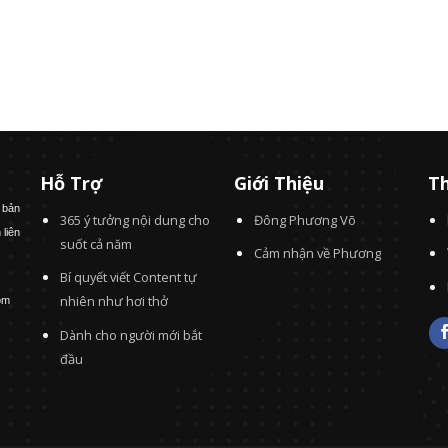
Hỗ Trợ
Giới Thiệu
Th
 bản
365 ý tưởng nội dung cho
Đông Phương Võ
 liên
suốt cả năm
Cảm nhận về Phương
Bí quyết viết Content tự
nhiên như hơi thở
om
Dành cho người mới bắt
đầu