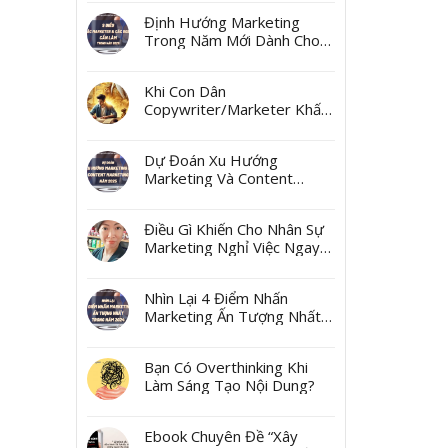
Ngách
Định Hướng Marketing
Trong Năm Mới Dành Cho
Các Marketer Và Các Boss
Khi Con Dân
Copywriter/Marketer Khấn
Thần Tài Mùng 10 Tháng
Giêng
Dự Đoán Xu Hướng
Marketing Và Content
Marketing Năm 2025
Điều Gì Khiến Cho Nhân Sự
Marketing Nghỉ Việc Ngay
Sau Tết?
Nhìn Lại 4 Điểm Nhấn
Marketing Ấn Tượng Nhất
Trong Năm 2024
Bạn Có Overthinking Khi
Làm Sáng Tạo Nội Dung?
Ebook Chuyên Đề “Xây