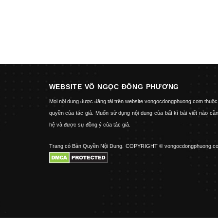
WEBSITE VÕ NGỌC ĐÔNG PHƯƠNG
Mọi nội dung được đăng tải trên website vongocdongphuong.com thuộc
quyền của tác giả. Muốn sử dụng nội dung của bất kì bài viết nào cần
hệ và được sự đồng ý của tác giả.
Trang có Bản Quyền Nội Dung.
COPYRIGHT © vongocdongphuong.c