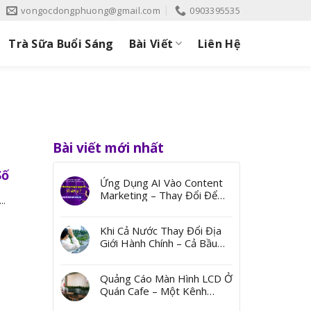
vongocdongphuong@gmail.com
0903395535
Trà Sữa Buổi Sáng
Bài Viết
Liên Hệ
Bài viết mới nhất
Số
Ứng Dụng AI Vào Content
Marketing – Thay Đổi Để
..
Bứt Phá
Khi Cả Nước Thay Đổi Địa
Giới Hành Chính – Cả Bầu
Trời Ký Ức Từ Những Cái
Tên
Quảng Cáo Màn Hình LCD Ở
Quán Cafe – Một Kênh
Quảng Bá Đến Thị Trường