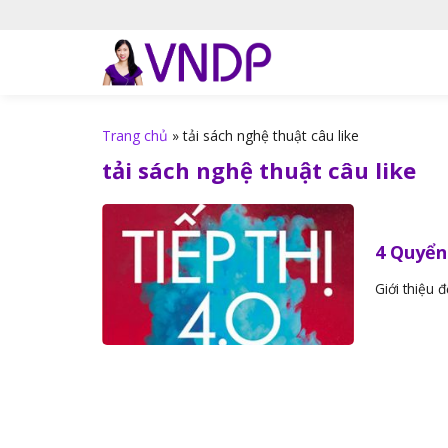
S
k
i
p
t
o
Trang chủ
»
tải sách nghệ thuật câu like
c
tải sách nghệ thuật câu like
o
n
t
4 Quyển
e
n
Giới thiệu 
t