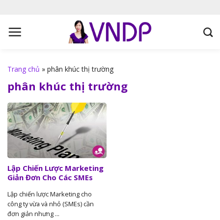
S
k
i
p
t
o
Trang chủ
»
phân khúc thị trường
c
phân khúc thị trường
o
n
t
e
n
t
Lập Chiến Lược Marketing
Giản Đơn Cho Các SMEs
Lập chiến lược Marketing cho
công ty vừa và nhỏ (SMEs) cần
đơn giản nhưng ...