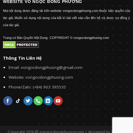
WEBSITE VÕ NGỌC ĐÔNG PHƯƠNG
Mọi nội dung được đăng tải trên website vongocdongphuong.com thuộc bản quyền của
tác giả. Muốn sử dụng nội dung của bất kì bài viết nào cần liên hệ và được sự đồng ý
của tác giả.
Trang có Bản Quyền Nội Dung.
COPYRIGHT © vongocdongphuong.com
Thông Tin Liên Hệ
Email: vongocdongphuong@gmail.com
Website: vongocdongphuong.com
Phone/Zalo: (+84) 903 395535
Copyright 2026 © vongocdongphuong.com | designed by Tini&Me