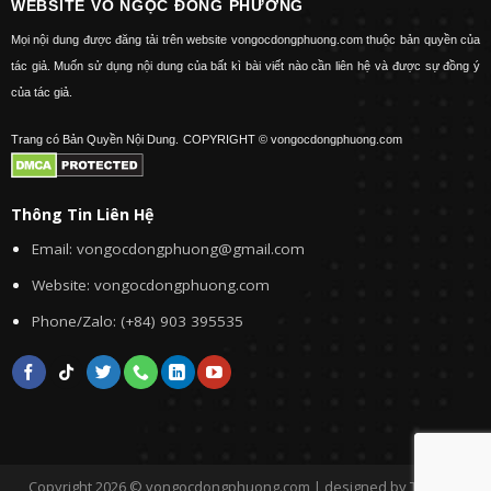
WEBSITE VÕ NGỌC ĐÔNG PHƯƠNG
Mọi nội dung được đăng tải trên website vongocdongphuong.com thuộc bản quyền của
tác giả. Muốn sử dụng nội dung của bất kì bài viết nào cần liên hệ và được sự đồng ý
của tác giả.
Trang có Bản Quyền Nội Dung.
COPYRIGHT © vongocdongphuong.com
Thông Tin Liên Hệ
Email: vongocdongphuong@gmail.com
Website: vongocdongphuong.com
Phone/Zalo: (+84) 903 395535
Copyright 2026 © vongocdongphuong.com | designed by Tini&Me