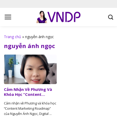
S
k
i
p
t
o
Trang chủ
»
nguyễn ánh ngọc
c
nguyễn ánh ngọc
o
n
t
e
n
t
Cảm Nhận Về Phương Và
Khóa Học “Content
Marketing Roadmap” Của
Cảm nhận về Phương và khóa học
Nguyễn Ánh Ngọc, Digital
“Content Marketing Roadmap”
Marketer
của Nguyễn Ánh Ngọc, Digital ...