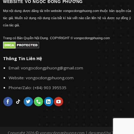
WEBSITE VÕ NGỌC ĐÔNG PHƯƠNG
Mọi nội dung được đăng tải trên website vongocdongphuong.com thuộc bản quyền của
tác giả. Muốn sử dụng nội dung của bất kì bài viết nào cần liên hệ và được sự đồng ý
của tác giả.
Trang có Bản Quyền Nội Dung.
COPYRIGHT © vongocdongphuong.com
Thông Tin Liên Hệ
Email: vongocdongphuong@gmail.com
Website: vongocdongphuong.com
Phone/Zalo: (+84) 903 395535
Copyright 2026 © vongocdongphuong.com | designed by Tini&Me