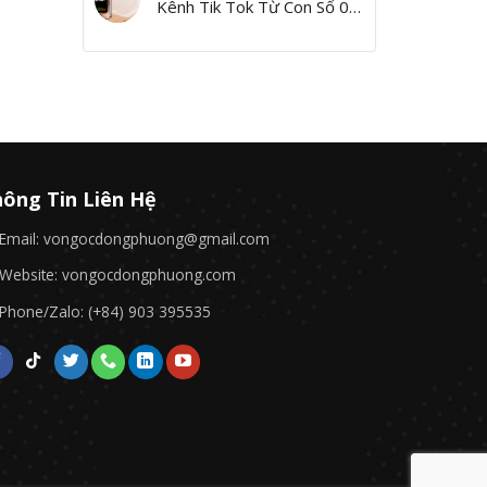
Kênh Tik Tok Từ Con Số 0,
Yes I Can!”
ông Tin Liên Hệ
Email: vongocdongphuong@gmail.com
Website: vongocdongphuong.com
Phone/Zalo: (+84) 903 395535