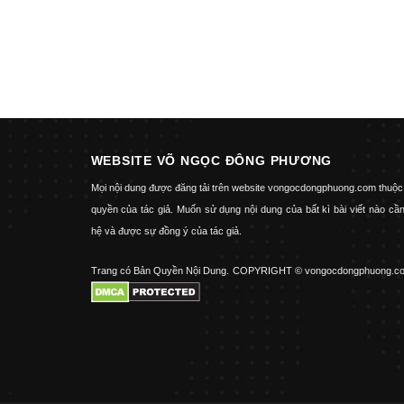
WEBSITE VÕ NGỌC ĐÔNG PHƯƠNG
Mọi nội dung được đăng tải trên website vongocdongphuong.com thuộc
quyền của tác giả. Muốn sử dụng nội dung của bất kì bài viết nào cần
hệ và được sự đồng ý của tác giả.
Trang có Bản Quyền Nội Dung.
COPYRIGHT © vongocdongphuong.c