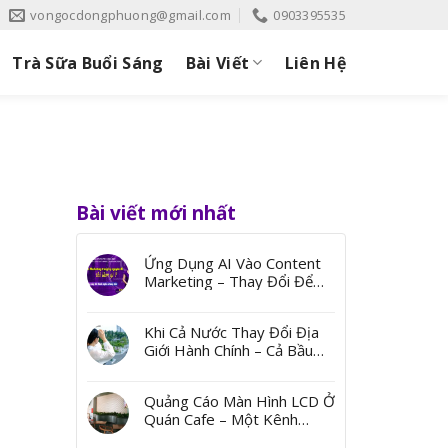
vongocdongphuong@gmail.com
0903395535
Trà Sữa Buổi Sáng
Bài Viết
Liên Hệ
Bài viết mới nhất
Ứng Dụng AI Vào Content
Marketing – Thay Đổi Để
Bứt Phá
Khi Cả Nước Thay Đổi Địa
Giới Hành Chính – Cả Bầu
Trời Ký Ức Từ Những Cái
Tên
Quảng Cáo Màn Hình LCD Ở
Quán Cafe – Một Kênh
Quảng Bá Đến Thị Trường