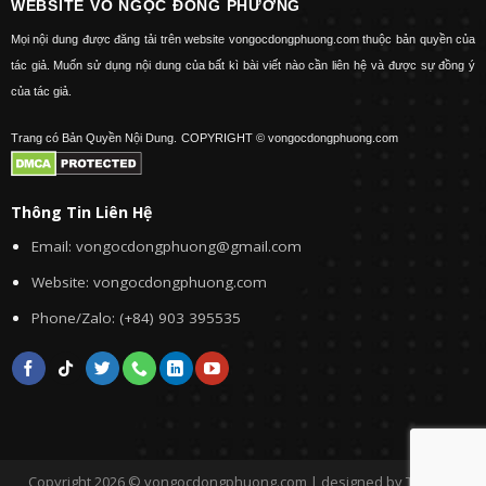
WEBSITE VÕ NGỌC ĐÔNG PHƯƠNG
Mọi nội dung được đăng tải trên website vongocdongphuong.com thuộc bản quyền của
tác giả. Muốn sử dụng nội dung của bất kì bài viết nào cần liên hệ và được sự đồng ý
của tác giả.
Trang có Bản Quyền Nội Dung.
COPYRIGHT © vongocdongphuong.com
Thông Tin Liên Hệ
Email: vongocdongphuong@gmail.com
Website: vongocdongphuong.com
Phone/Zalo: (+84) 903 395535
Copyright 2026 © vongocdongphuong.com | designed by Tini&Me