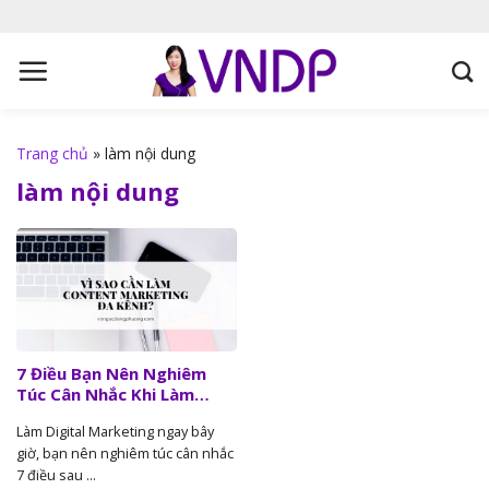
S
k
i
p
t
o
Trang chủ
»
làm nội dung
c
làm nội dung
o
n
t
e
n
t
7 Điều Bạn Nên Nghiêm
Túc Cân Nhắc Khi Làm
Digital Marketing Ngay
Làm Digital Marketing ngay bây
Bây Giờ
giờ, bạn nên nghiêm túc cân nhắc
7 điều sau ...