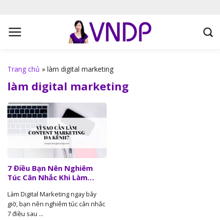
S
k
i
p
t
o
Trang chủ
»
làm digital marketing
c
làm digital marketing
o
n
t
e
n
t
7 Điều Bạn Nên Nghiêm
Túc Cân Nhắc Khi Làm
Digital Marketing Ngay
Làm Digital Marketing ngay bây
Bây Giờ
giờ, bạn nên nghiêm túc cân nhắc
7 điều sau ...