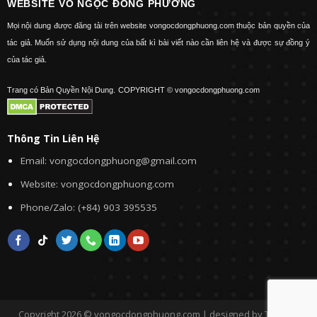
WEBSITE VÕ NGỌC ĐÔNG PHƯƠNG
Mọi nội dung được đăng tải trên website vongocdongphuong.com thuộc bản quyền của
tác giả. Muốn sử dụng nội dung của bất kì bài viết nào cần liên hệ và được sự đồng ý
của tác giả.
Trang có Bản Quyền Nội Dung.
COPYRIGHT © vongocdongphuong.com
Thông Tin Liên Hệ
Email: vongocdongphuong@gmail.com
Website: vongocdongphuong.com
Phone/Zalo: (+84) 903 395535
Copyright 2026 © vongocdongphuong.com | designed by Tini&Me