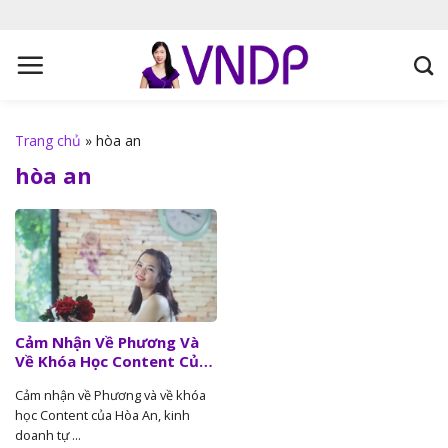
S
k
i
p
t
o
Trang chủ
»
hòa an
c
hòa an
o
n
t
e
n
t
Cảm Nhận Về Phương Và
Về Khóa Học Content Của
Hòa An, Kinh Doanh Tự Do
Cảm nhận về Phương và về khóa
học Content của Hòa An, kinh
doanh tự ...