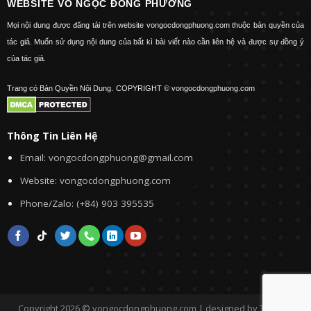
WEBSITE VÕ NGỌC ĐÔNG PHƯƠNG
Mọi nội dung được đăng tải trên website vongocdongphuong.com thuộc bản quyền của
tác giả. Muốn sử dụng nội dung của bất kì bài viết nào cần liên hệ và được sự đồng ý
của tác giả.
Trang có Bản Quyền Nội Dung.
COPYRIGHT © vongocdongphuong.com
Thông Tin Liên Hệ
Email: vongocdongphuong@gmail.com
Website: vongocdongphuong.com
Phone/Zalo: (+84) 903 395535
Copyright 2026 © vongocdongphuong.com | designed by Tini&Me