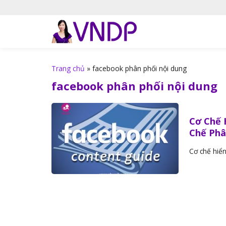
S
k
i
p
t
o
Trang chủ
»
facebook phân phối nội dung
c
facebook phân phối nội dung
o
n
t
Cơ Chế 
e
Chế Phâ
n
t
Cơ chế hiển