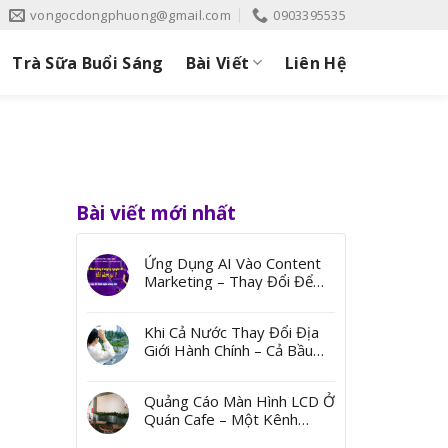
vongocdongphuong@gmail.com
0903395535
Trà Sữa Buổi Sáng
Bài Viết
Liên Hệ
Bài viết mới nhất
Ứng Dụng AI Vào Content
Marketing – Thay Đổi Để
Bứt Phá
Khi Cả Nước Thay Đổi Địa
Giới Hành Chính – Cả Bầu
Trời Ký Ức Từ Những Cái
Tên
Quảng Cáo Màn Hình LCD Ở
Quán Cafe – Một Kênh
Quảng Bá Đến Thị Trường