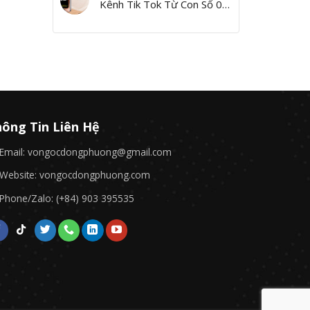
Kênh Tik Tok Từ Con Số 0,
Yes I Can!”
ông Tin Liên Hệ
Email: vongocdongphuong@gmail.com
Website: vongocdongphuong.com
Phone/Zalo: (+84) 903 395535