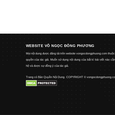
WEBSITE VÕ NGỌC ĐÔNG PHƯƠNG
Mọi nội dung được đăng tải trên website vongocdongphuong.com thuộc
quyền của tác giả. Muốn sử dụng nội dung của bất kì bài viết nào cần
hệ và được sự đồng ý của tác giả.
Trang có Bản Quyền Nội Dung.
COPYRIGHT © vongocdongphuong.c