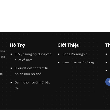
Hỗ Trợ
Giới Thiệu
Th
 bản
365 ý tưởng nội dung cho
Đông Phương Võ
 liên
suốt cả năm
Cảm nhận về Phương
Bí quyết viết Content tự
nhiên như hơi thở
om
Dành cho người mới bắt
đầu