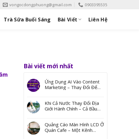
vongocdongphuong@gmail.com
0903395535
Trà Sữa Buổi Sáng
Bài Viết
Liên Hệ
Bài viết mới nhất
Năm
Ứng Dụng AI Vào Content
Marketing – Thay Đổi Để
Bứt Phá
Khi Cả Nước Thay Đổi Địa
Giới Hành Chính – Cả Bầu
Trời Ký Ức Từ Những Cái
Tên
Quảng Cáo Màn Hình LCD Ở
Quán Cafe – Một Kênh
Quảng Bá Đến Thị Trường