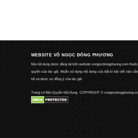
WEBSITE VÕ NGỌC ĐÔNG PHƯƠNG
Mọi nội dung được đăng tải trên website vongocdongphuong.com thuộc
quyền của tác giả. Muốn sử dụng nội dung của bất kì bài viết nào cần
hệ và được sự đồng ý của tác giả.
Trang có Bản Quyền Nội Dung.
COPYRIGHT © vongocdongphuong.c