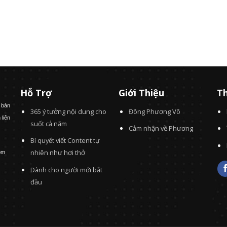
Hỗ Trợ
Giới Thiệu
Th
 bản
365 ý tưởng nội dung cho
Đông Phương Võ
 liên
suốt cả năm
Cảm nhận về Phương
Bí quyết viết Content tự
nhiên như hơi thở
om
Dành cho người mới bắt
đầu