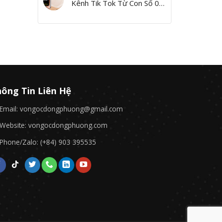
Kênh Tik Tok Từ Con Số 0,
Yes I Can!”
ông Tin Liên Hệ
Email: vongocdongphuong@gmail.com
Website: vongocdongphuong.com
Phone/Zalo: (+84) 903 395535