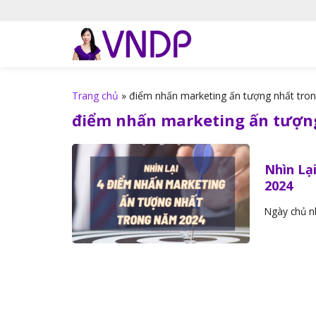
S
k
i
p
t
o
Trang chủ
»
điểm nhấn marketing ấn tượng nhất tro
c
điểm nhấn marketing ấn tượn
o
n
t
Nhìn Lạ
e
2024
n
t
Ngày chủ nh