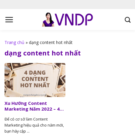
S
k
i
p
t
o
Trang chủ
»
dạng content hot nhất
c
dạng content hot nhất
o
n
t
e
n
t
Xu Hướng Content
Marketing Năm 2022 – 4
Dạng Content Hot Nhất
Để có cơ sở làm Content
Marketing hiệu quả cho năm mới,
bạn hãy cập ...