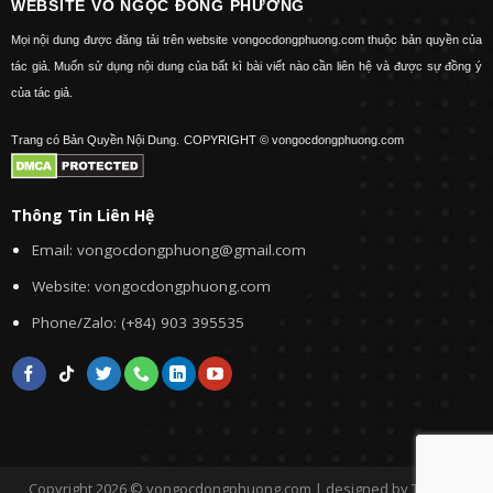
WEBSITE VÕ NGỌC ĐÔNG PHƯƠNG
Mọi nội dung được đăng tải trên website vongocdongphuong.com thuộc bản quyền của
tác giả. Muốn sử dụng nội dung của bất kì bài viết nào cần liên hệ và được sự đồng ý
của tác giả.
Trang có Bản Quyền Nội Dung.
COPYRIGHT © vongocdongphuong.com
Thông Tin Liên Hệ
Email: vongocdongphuong@gmail.com
Website: vongocdongphuong.com
Phone/Zalo: (+84) 903 395535
Copyright 2026 © vongocdongphuong.com | designed by Tini&Me