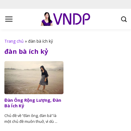
S
k
i
p
t
o
Trang chủ
»
đàn bà ích kỷ
c
đàn bà ích kỷ
o
n
t
e
n
t
Đàn Ông Rộng Lượng, Đàn
Bà Ích Kỷ
Chủ đề về “đàn ông, đàn bà” là
một chủ đề muôn thuở, vì dù ...