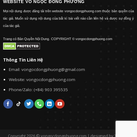
WEBSITE VÕ NGỌC ĐÔNG PHƯƠNG
Mọi nội dung được đăng tải trên website vongocdongphuong.com thuộc bản quyền của
tác giả. Muốn sử dụng nội dung của bất kì bài viết nào cần liên hệ và được sự đồng ý
của tác giả.
Trang có Bản Quyền Nội Dung.
COPYRIGHT © vongocdongphuong.com
Thông Tin Liên Hệ
Email: vongocdongphuong@gmail.com
Website: vongocdongphuong.com
Phone/Zalo: (+84) 903 395535
Copyright 2026 © vongocdongphuong.com | designed by Tini&Me