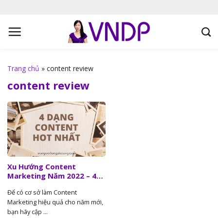
S
k
i
p
t
o
Trang chủ
»
content review
c
content review
o
n
t
e
n
t
Xu Hướng Content
Marketing Năm 2022 – 4
Dạng Content Hot Nhất
Để có cơ sở làm Content
Marketing hiệu quả cho năm mới,
bạn hãy cập ...