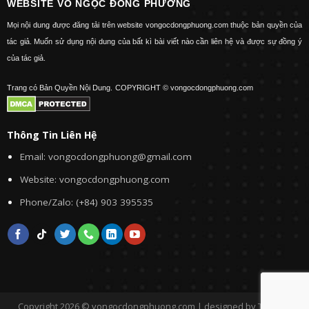
WEBSITE VÕ NGỌC ĐÔNG PHƯƠNG
Mọi nội dung được đăng tải trên website vongocdongphuong.com thuộc bản quyền của
tác giả. Muốn sử dụng nội dung của bất kì bài viết nào cần liên hệ và được sự đồng ý
của tác giả.
Trang có Bản Quyền Nội Dung.
COPYRIGHT © vongocdongphuong.com
Thông Tin Liên Hệ
Email: vongocdongphuong@gmail.com
Website: vongocdongphuong.com
Phone/Zalo: (+84) 903 395535
Copyright 2026 © vongocdongphuong.com | designed by Tini&Me