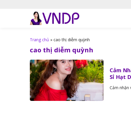
S
k
i
p
t
o
Trang chủ
»
cao thị diễm quỳnh
c
cao thị diễm quỳnh
o
n
t
Cảm Nhậ
e
Sỉ Hạt 
n
t
Cảm nhận v