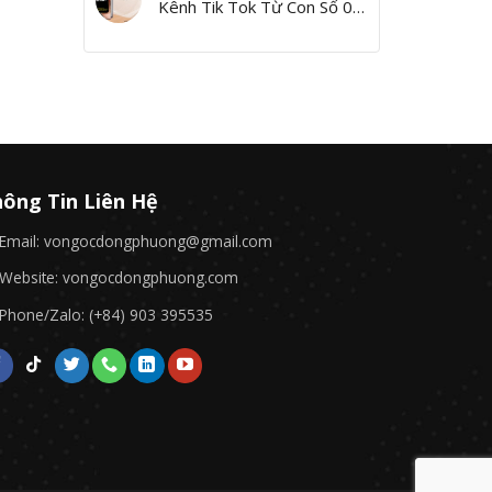
Kênh Tik Tok Từ Con Số 0,
Yes I Can!”
ông Tin Liên Hệ
Email: vongocdongphuong@gmail.com
Website: vongocdongphuong.com
Phone/Zalo: (+84) 903 395535