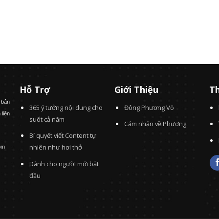
Hỗ Trợ
Giới Thiệu
Th
 bản
365 ý tưởng nội dung cho
Đông Phương Võ
 liên
suốt cả năm
Cảm nhận về Phương
Bí quyết viết Content tự
nhiên như hơi thở
om
Dành cho người mới bắt
đầu