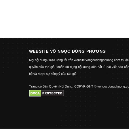
WEBSITE VÕ NGỌC ĐÔNG PHƯƠNG
Mọi nội dung được đăng tải trên website vongocdongphuong.com thuộc
quyền của tác giả. Muốn sử dụng nội dung của bất kì bài viết nào cần
hệ và được sự đồng ý của tác giả.
Trang có Bản Quyền Nội Dung.
COPYRIGHT © vongocdongphuong.c