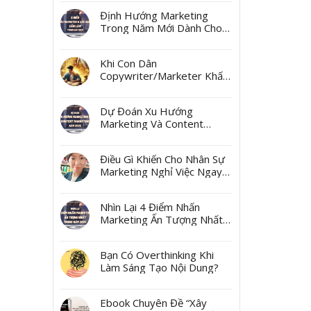
Ngách
Định Hướng Marketing
Trong Năm Mới Dành Cho
Các Marketer Và Các Boss
Khi Con Dân
Copywriter/Marketer Khấn
Thần Tài Mùng 10 Tháng
Giêng
Dự Đoán Xu Hướng
Marketing Và Content
Marketing Năm 2025
Điều Gì Khiến Cho Nhân Sự
Marketing Nghỉ Việc Ngay
Sau Tết?
Nhìn Lại 4 Điểm Nhấn
Marketing Ấn Tượng Nhất
Trong Năm 2024
Bạn Có Overthinking Khi
Làm Sáng Tạo Nội Dung?
Ebook Chuyên Đề “Xây