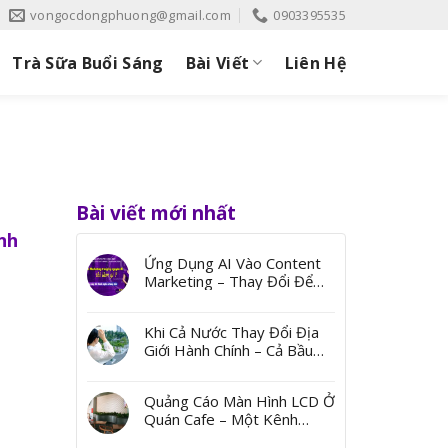
vongocdongphuong@gmail.com
0903395535
Trà Sữa Buổi Sáng
Bài Viết
Liên Hệ
Bài viết mới nhất
nh
Ứng Dụng AI Vào Content
Marketing – Thay Đổi Để
Bứt Phá
Khi Cả Nước Thay Đổi Địa
Giới Hành Chính – Cả Bầu
Trời Ký Ức Từ Những Cái
Tên
Quảng Cáo Màn Hình LCD Ở
Quán Cafe – Một Kênh
Quảng Bá Đến Thị Trường