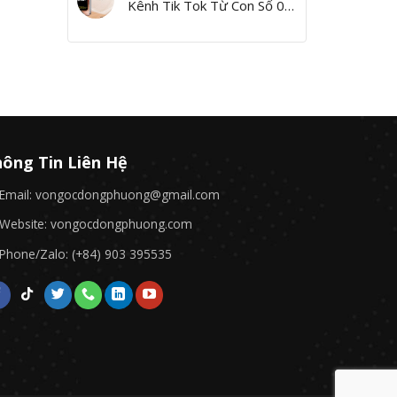
Kênh Tik Tok Từ Con Số 0,
Yes I Can!”
ông Tin Liên Hệ
Email: vongocdongphuong@gmail.com
Website: vongocdongphuong.com
Phone/Zalo: (+84) 903 395535