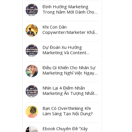
Ngách
Định Hướng Marketing
Trong Năm Mới Dành Cho
Các Marketer Và Các Boss
Khi Con Dân
Copywriter/Marketer Khấn
Thần Tài Mùng 10 Tháng
Giêng
Dự Đoán Xu Hướng
Marketing Và Content
Marketing Năm 2025
Điều Gì Khiến Cho Nhân Sự
Marketing Nghỉ Việc Ngay
Sau Tết?
Nhìn Lại 4 Điểm Nhấn
Marketing Ấn Tượng Nhất
Trong Năm 2024
Bạn Có Overthinking Khi
Làm Sáng Tạo Nội Dung?
Ebook Chuyên Đề “Xây