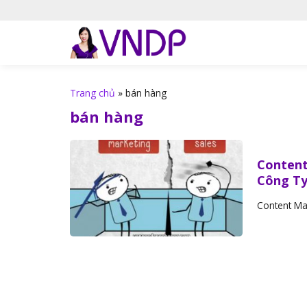
S
k
i
p
t
o
Trang chủ
»
bán hàng
c
bán hàng
o
n
t
Content
e
Công T
n
t
Content Mar