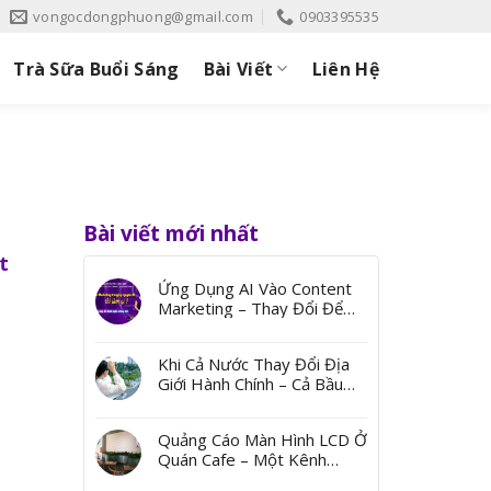
vongocdongphuong@gmail.com
0903395535
Trà Sữa Buổi Sáng
Bài Viết
Liên Hệ
Bài viết mới nhất
t
Ứng Dụng AI Vào Content
Marketing – Thay Đổi Để
Bứt Phá
Khi Cả Nước Thay Đổi Địa
Giới Hành Chính – Cả Bầu
Trời Ký Ức Từ Những Cái
Tên
Quảng Cáo Màn Hình LCD Ở
Quán Cafe – Một Kênh
Quảng Bá Đến Thị Trường