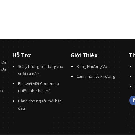
Hỗ Trợ
Giới Thiệu
Th
 bản
365 ý tưởng nội dung cho
Đông Phương Võ
 liên
suốt cả năm
Cảm nhận về Phương
Bí quyết viết Content tự
nhiên như hơi thở
om
Dành cho người mới bắt
đầu