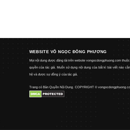
WEBSITE VÕ NGỌC ĐÔNG PHƯƠNG
Mọi nội dung được đăng tải trên website vongocdongphuong.com thuộc
quyền của tác giả. Muốn sử dụng nội dung của bất kì bài viết nào cần
hệ và được sự đồng ý của tác giả.
Trang có Bản Quyền Nội Dung.
COPYRIGHT © vongocdongphuong.c